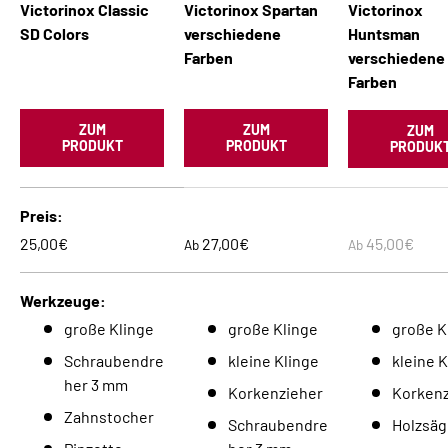
Victorinox Classic
Victorinox Spartan
Victorinox
SD Colors
verschiedene
Huntsman
Farben
verschiedene
Farben
ZUM
ZUM
ZUM
PRODUKT
PRODUKT
PRODUK
Eine Tabelle zum Vergleich von 5 Produkten
Preis
Normaler Preis
Normaler Preis
Normaler Prei
25,00€
27,00€
45,00€
Ab
Ab
Werkzeuge
große Klinge
große Klinge
große K
Schraubendre
kleine Klinge
kleine K
her 3 mm
Korkenzieher
Korkenz
Zahnstocher
Schraubendre
Holzsäg