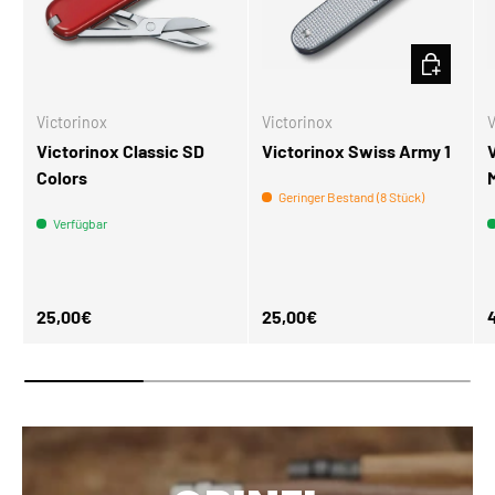
IN DEN W
Victorinox
Victorinox
V
Victorinox Classic SD
Victorinox Swiss Army 1
Colors
Geringer Bestand (8 Stück)
Verfügbar
Normaler Preis
Normaler Preis
N
25,00€
25,00€