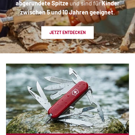
abgerundete Spitze
und sind für
Kinder
zwischen 5 und 10 Jahren geeignet
.
JETZT ENTDECKEN