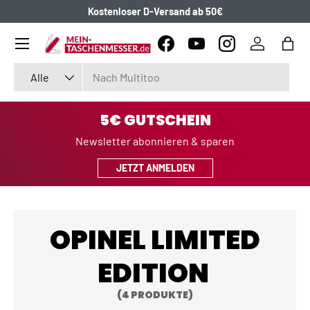
Kostenloser D-Versand ab 50€
DIREKT ZUM INHALT
Menü
Facebook
YouTube
Instagram
Einloggen
Eink
Suchen
Art
Alle
5€ GUTSCHEIN
Newsletter abonnieren & sparen
JETZT ANMELDEN
OPINEL LIMITED
EDITION
(4 PRODUKTE)