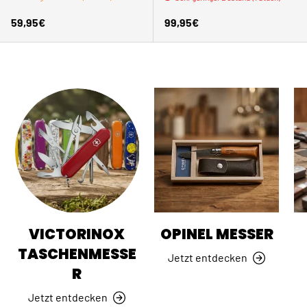
Normaler Preis
Normaler Preis
59,95€
99,95€
VICTORINOX
OPINEL MESSER
TASCHENMESSE
Jetzt entdecken
R
Jetzt entdecken