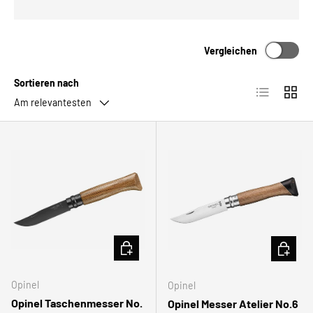
Vergleichen
Sortieren nach
Produktlist
Produ
Am relevantesten
IN DEN WARENKORB
IN DEN
Opinel
Opinel
Opinel Taschenmesser No.
Opinel Messer Atelier No.6