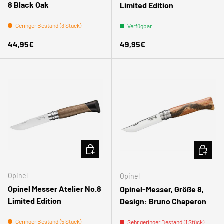
8 Black Oak
Limited Edition
Geringer Bestand (3 Stück)
Verfügbar
Normaler Preis
Normaler Preis
44,95€
49,95€
IN DEN WARENKORB
IN DEN
Opinel
Opinel
Opinel Messer Atelier No.8
Opinel-Messer, Größe 8,
Limited Edition
Design: Bruno Chaperon
Geringer Bestand (5 Stück)
Sehr geringer Bestand (1 Stück)