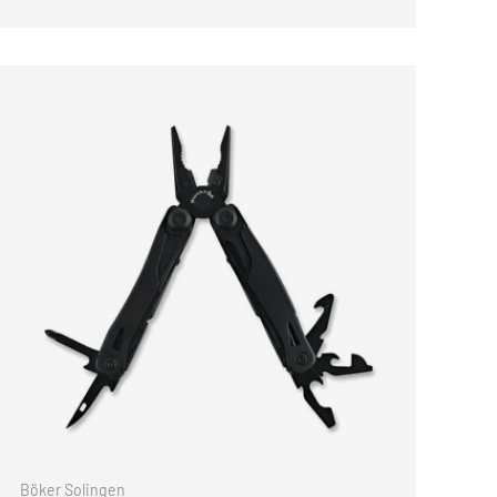
KORB
IN DEN WARENKORB
Böker Solingen