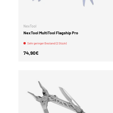
IN DEN 
NexTool
NexTool MultiTool Flagship Pro
Sehr geringer Bestand (2 Stück)
Normaler Preis
74,90€