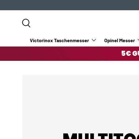
DIREKT ZUM INHALT
Suche
Victorinox Taschenmesser
Opinel Messer
5€ G