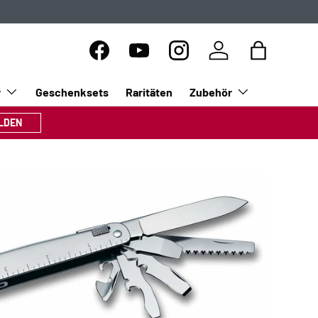
Facebook
YouTube
Instagram
Einloggen
Einkaufsta
r
Geschenksets
Raritäten
Zubehör
LDEN