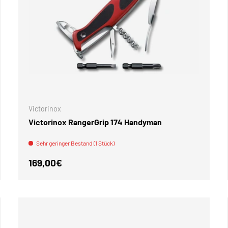
WARENKORB
IN DEN WAREN
Victorinox
Victorinox RangerGrip 174 Handyman
Sehr geringer Bestand (1 Stück)
Normaler Preis
169,00€