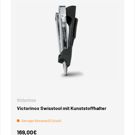
WARENKORB
IN DEN WAREN
Victorinox
Victorinox Swisstool mit Kunststoffhalter
Geringer Bestand (5 Stück)
Normaler Preis
169,00€