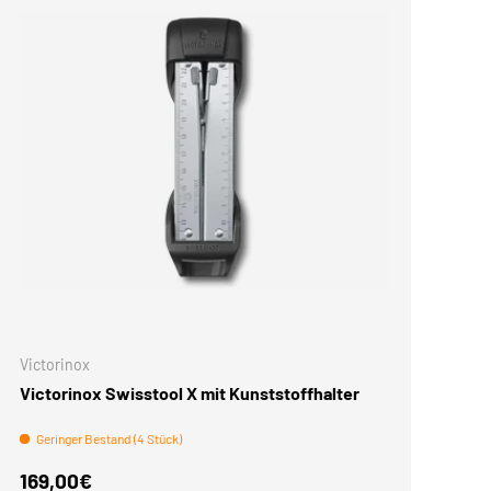
KORB
IN DEN WARENKORB
Victorinox
Victorinox Swisstool X mit Kunststoffhalter
Geringer Bestand (4 Stück)
Normaler Preis
169,00€