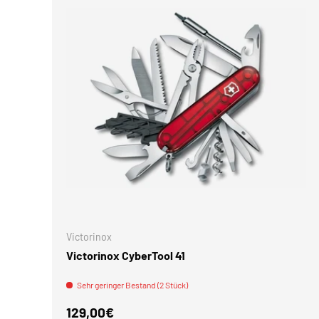
IN DEN 
Victorinox
Victorinox CyberTool 41
Sehr geringer Bestand (2 Stück)
Normaler Preis
129,00€