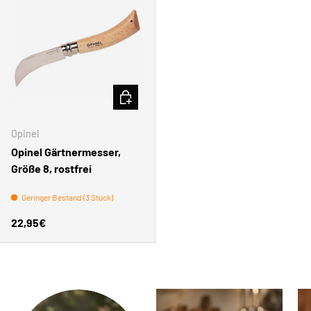
IN DEN WARENKORB
Opinel
Opinel Gärtnermesser,
Größe 8, rostfrei
Geringer Bestand (3 Stück)
Normaler Preis
22,95€