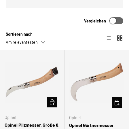
Vergleichen
Sortieren nach
Produktlist
Produ
Am relevantesten
IN DEN WARENKORB
IN DEN
Opinel
Opinel
Opinel Pilzmesser, Größe 8,
Opinel Gärtnermesser,