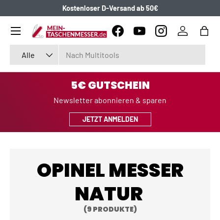
Kostenloser D-Versand ab 50€
DIREKT ZUM INHALT
Menü
Facebook
YouTube
Instagram
Einloggen
Eink
Suchen
Art
Alle
5€ GUTSCHEIN
Newsletter abonnieren & sparen
JETZT ANMELDEN
OPINEL MESSER
NATUR
(9 PRODUKTE)