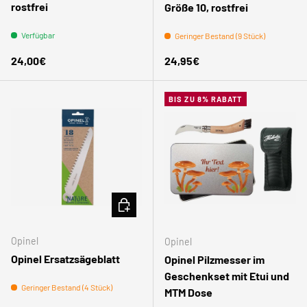
rostfrei
Größe 10, rostfrei
Verfügbar
Geringer Bestand (9 Stück)
Normaler Preis
Normaler Preis
24,00€
24,95€
BIS ZU 8% RABATT
IN DEN WARENKORB
Opinel
Opinel
Opinel Ersatzsägeblatt
Opinel Pilzmesser im
Geschenkset mit Etui und
Geringer Bestand (4 Stück)
MTM Dose