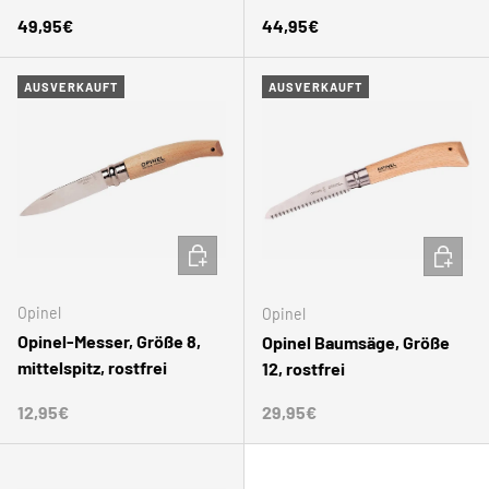
Normaler Preis
Normaler Preis
49,95€
44,95€
AUSVERKAUFT
AUSVERKAUFT
IN DEN WARENKORB
IN DEN
Opinel
Opinel
Opinel-Messer, Größe 8,
Opinel Baumsäge, Größe
mittelspitz, rostfrei
12, rostfrei
Normaler Preis
Normaler Preis
12,95€
29,95€