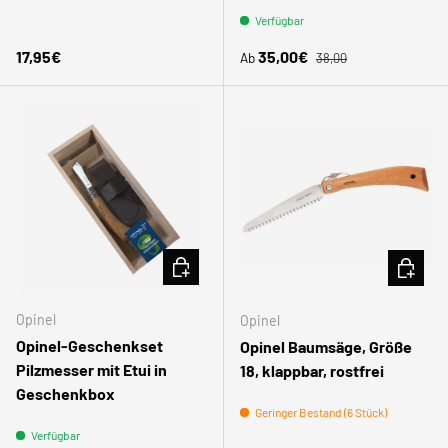
Verfügbar
Normaler Preis
Normaler Preis
Verkaufspreis
17,95€
35,00€
Ab
38,00
IN DEN WARENKORB
IN DEN
Opinel
Opinel
Opinel-Geschenkset
Opinel Baumsäge, Größe
Pilzmesser mit Etui in
18, klappbar, rostfrei
Geschenkbox
Geringer Bestand (6 Stück)
Verfügbar