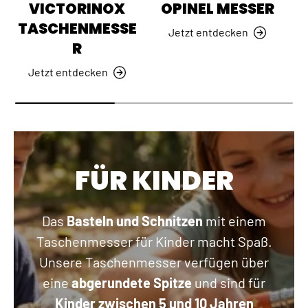
VICTORINOX
OPINEL MESSER
TASCHENMESSE
Jetzt entdecken
R
Jetzt entdecken
FÜR KINDER
Das
Basteln und Schnitzen
mit einem
Taschenmesser für Kinder macht Spaß.
Unsere Taschenmesser verfügen über
eine
abgerundete Spitze
und sind für
Kinder zwischen 5 und 10 Jahren