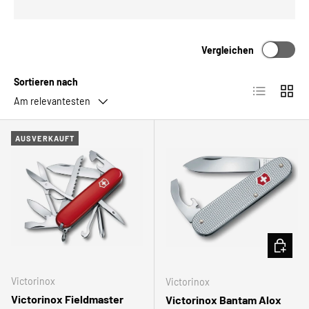
Vergleichen
Sortieren nach
Produktlist
Produ
Am relevantesten
AUSVERKAUFT
IN DEN
Victorinox
Victorinox
Victorinox Fieldmaster
Victorinox Bantam Alox