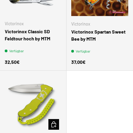
Victorinox
Victorinox
Victorinox Classic SD
Victorinox Spartan Sweet
Feldtour hoch by MTM
Bee by MTM
Verfügbar
Verfügbar
Normaler Preis
Normaler Preis
32,50€
37,00€
IN DEN WARENKORB