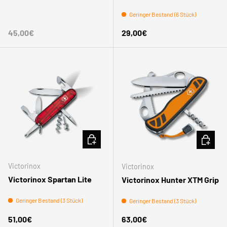
Geringer Bestand (6 Stück)
Normaler Preis
Normaler Preis
45,00€
29,00€
IN DEN WARENKORB
IN DEN
Victorinox
Victorinox
Victorinox Spartan Lite
Victorinox Hunter XTM Grip
Geringer Bestand (3 Stück)
Geringer Bestand (3 Stück)
Normaler Preis
Normaler Preis
51,00€
63,00€