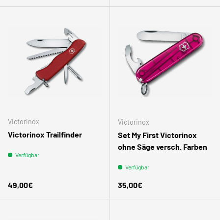
Victorinox
Victorinox
Victorinox Trailfinder
Set My First Victorinox
ohne Säge versch. Farben
Verfügbar
Verfügbar
Normaler Preis
Normaler Preis
49,00€
35,00€