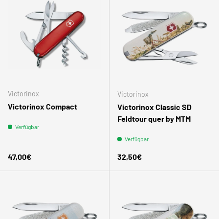
Victorinox
Victorinox
Victorinox Compact
Victorinox Classic SD
Feldtour quer by MTM
Verfügbar
Verfügbar
Normaler Preis
Normaler Preis
47,00€
32,50€