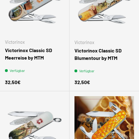
Victorinox
Victorinox
Victorinox Classic SD
Victorinox Classic SD
Meerreise by MTM
Blumentour by MTM
Verfügbar
Verfügbar
Normaler Preis
Normaler Preis
32,50€
32,50€