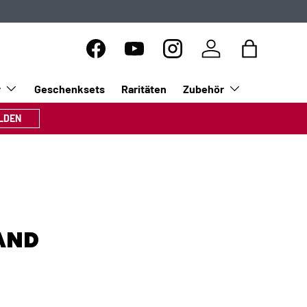
Facebook
YouTube
Instagram
Einloggen
Einkaufsta
r
Geschenksets
Raritäten
Zubehör
LDEN
AND