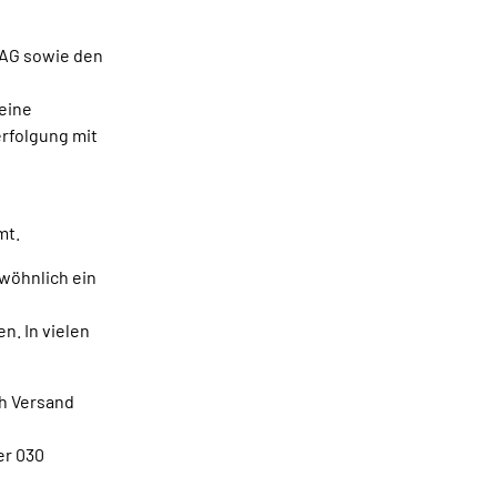
 AG sowie den
eine
erfolgung mit
mt.
ewöhnlich ein
n. In vielen
ch Versand
er 030