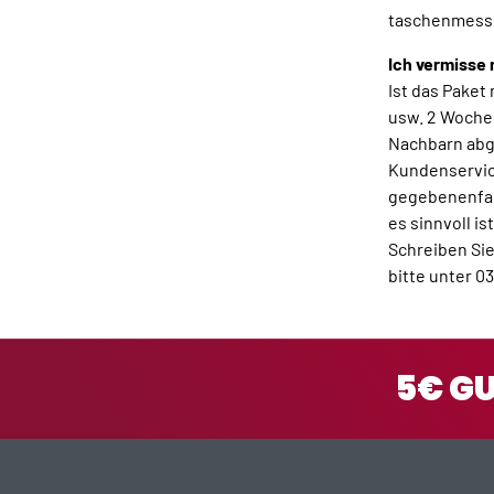
taschenmesser
Ich vermisse
Ist das Paket
usw. 2 Woche
Nachbarn abge
Kundenservic
gegebenenfall
es sinnvoll i
Schreiben Sie
bitte unter 0
5€ G