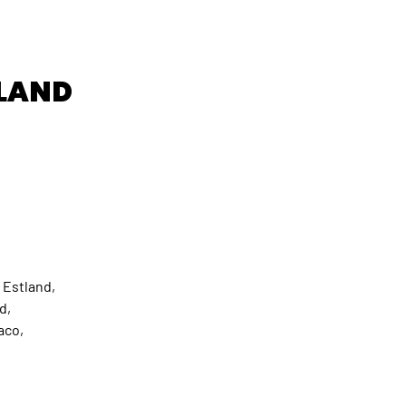
LAND
 Estland,
d,
aco,