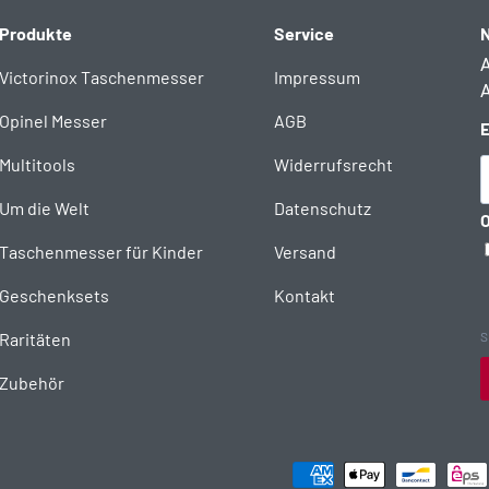
Produkte
Service
N
A
Victorinox Taschenmesser
Impressum
A
Opinel Messer
AGB
E
Multitools
Widerrufsrecht
Um die Welt
Datenschutz
O
Taschenmesser für Kinder
Versand
Geschenksets
Kontakt
Raritäten
S
Zubehör
Zahlungsmethoden