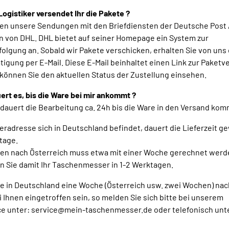
ogistiker versendet Ihr die Pakete ?
ken unsere Sendungen mit den Briefdiensten der Deutsche Post
n von DHL. DHL bietet auf seiner Homepage ein System zur
lgung an. Sobald wir Pakete verschicken, erhalten Sie von uns 
igung per E-Mail. Diese E-Mail beinhaltet einen Link zur Paketv
 können Sie den aktuellen Status der Zustellung einsehen.
ert es, bis die Ware bei mir ankommt ?
 dauert die Bearbeitung ca. 24h bis die Ware in den Versand kom
eradresse sich in Deutschland befindet, dauert die Lieferzeit g
tage.
en nach Österreich muss etwa mit einer Woche gerechnet werde
en Sie damit Ihr Taschenmesser in 1-2 Werktagen.
re in Deutschland eine Woche (Österreich usw. zwei Wochen) na
i Ihnen eingetroffen sein, so melden Sie sich bitte bei unserem
e unter: service@mein-taschenmesser.de oder telefonisch unt