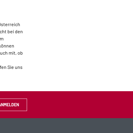
Österreich
cht bei den
em
 können
uch mit, ob
fen Sie uns
ANMELDEN