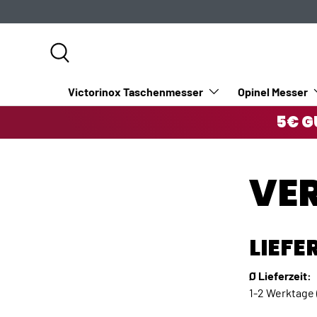
DIREKT ZUM INHALT
Suche
Victorinox Taschenmesser
Opinel Messer
5€ G
VE
LIEF
Ø Lieferzeit:
1-2 Werktage 