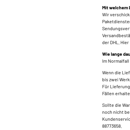
Mit welchem L
Wir verschic
Paketdienste
Sendungsverfo
Versandbestät
der DHL. Hier
Wie lange dau
Im Normalfall
Wenn die Lief
bis zwei Werk
Für Lieferung
Fällen erhalt
Sollte die Wa
noch nicht be
Kundenservic
88773658.