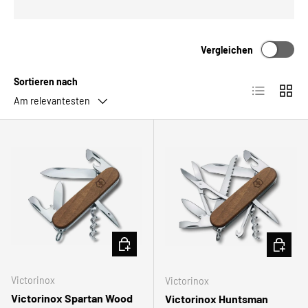
Vergleichen
Sortieren nach
Produktlist
Produ
Am relevantesten
IN DEN WARENKORB
IN DEN
Victorinox
Victorinox
Victorinox Spartan Wood
Victorinox Huntsman