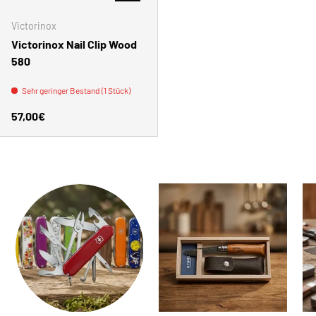
Victorinox
Victorinox Nail Clip Wood
580
Sehr geringer Bestand (1 Stück)
Normaler Preis
57,00€