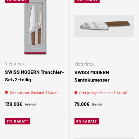
Victorinox
Victorinox
SWISS MODERN Tranchier-
SWISS MODERN
Set, 2-teilig
Santokumesser
Sehr geringer Bestand (1 Stück)
Sehr geringer Bestand (1 Stück)
Normaler Preis
Normaler Preis
Verkaufspreis
Verkaufspreis
139,00€
79,00€
149,00
89,00
11% RABATT
6% RABATT