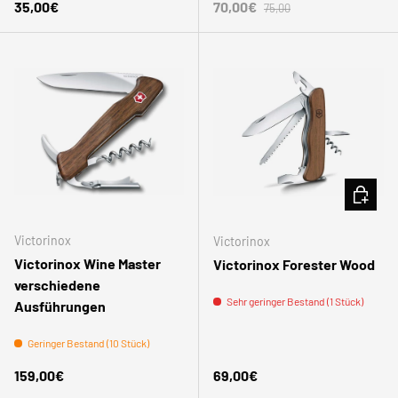
Normaler Preis
Normaler Preis
Verkaufspreis
35,00€
70,00€
75,00
IN DEN
Victorinox
Victorinox
Victorinox Wine Master
Victorinox Forester Wood
verschiedene
Sehr geringer Bestand (1 Stück)
Ausführungen
Geringer Bestand (10 Stück)
Normaler Preis
Normaler Preis
159,00€
69,00€