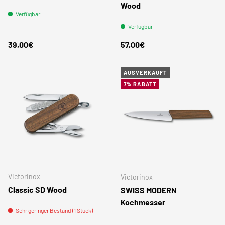
Wood
Verfügbar
Verfügbar
Normaler Preis
Normaler Preis
39,00€
57,00€
AUSVERKAUFT
7% RABATT
Victorinox
Victorinox
Classic SD Wood
SWISS MODERN
Kochmesser
Sehr geringer Bestand (1 Stück)