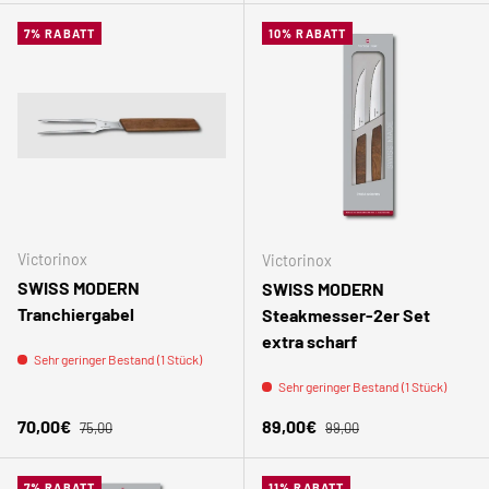
7% RABATT
10% RABATT
Victorinox
Victorinox
SWISS MODERN
SWISS MODERN
Tranchiergabel
Steakmesser-2er Set
extra scharf
Sehr geringer Bestand (1 Stück)
Sehr geringer Bestand (1 Stück)
Normaler Preis
Normaler Preis
Verkaufspreis
Verkaufspreis
70,00€
89,00€
75,00
99,00
7% RABATT
11% RABATT