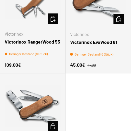
IN DEN WARENKORB
IN DEN
Victorinox
Victorinox
Victorinox RangerWood 55
Victorinox EvoWood 81
Geringer Bestand (8 Stück)
Geringer Bestand (6 Stück)
Normaler Preis
Normaler Preis
Verkaufspreis
109,00€
45,00€
47,00
IN DEN WARENKORB