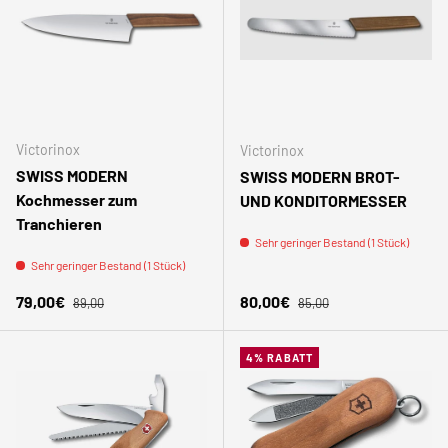
Victorinox
Victorinox
SWISS MODERN
SWISS MODERN BROT-
Kochmesser zum
UND KONDITORMESSER
Tranchieren
Sehr geringer Bestand (1 Stück)
Sehr geringer Bestand (1 Stück)
Normaler Preis
Normaler Preis
Verkaufspreis
Verkaufspreis
79,00€
80,00€
89,00
85,00
4% RABATT