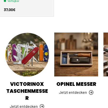
Verfügbar
Normaler Preis
37,00€
VICTORINOX
OPINEL MESSER
TASCHENMESSE
Jetzt entdecken
R
Jetzt entdecken