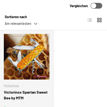
Vergleichen
Sortieren nach
Produktlist
Produ
Am relevantesten
Victorinox
Victorinox Spartan Sweet
Bee by MTM