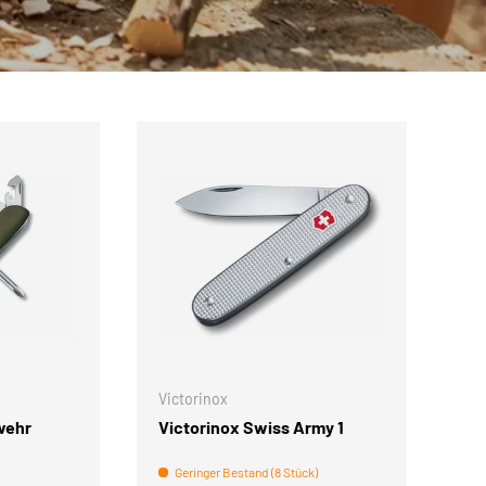
IN DEN WARENKORB
Victorinox
Vi
wehr
Victorinox Swiss Army 1
Vi
ve
Geringer Bestand (8 Stück)