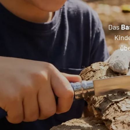
Das
Ba
Kind
übe