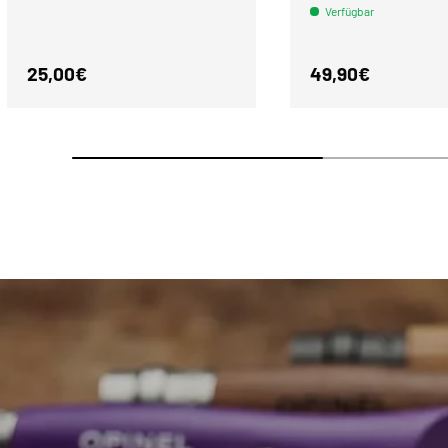
Verfügbar
Normaler Preis
Normaler Preis
25,00€
49,90€