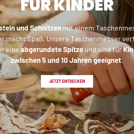
FÜR KINDER
steln und Schnitzen
mit einem Taschenmes
er macht Spaß. Unsere Taschenmesser ver
r eine
abgerundete Spitze
und sind für
Kin
zwischen 5 und 10 Jahren geeignet
.
JETZT ENTDECKEN