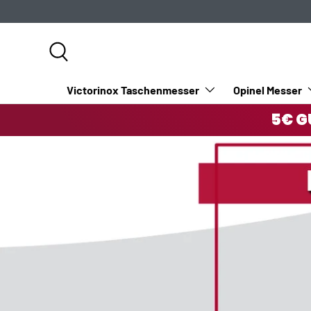
DIREKT ZUM INHALT
Suche
Victorinox Taschenmesser
Opinel Messer
5€ G