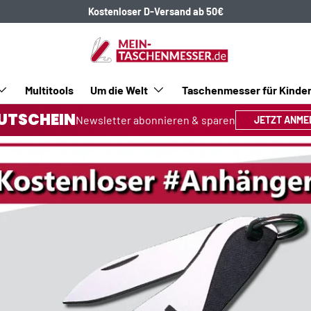
Kostenloser D-Versand ab 50€
Multitools
Um die Welt
Taschenmesser für Kinde
UTSCHEIN
Newsletter abonnieren & sparen
JETZT ANME