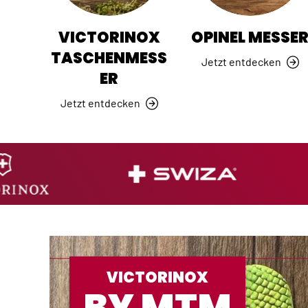
VICTORINOX
OPINEL MESSE
TASCHENMESS
Jetzt entdecken
ER
Jetzt entdecken
VICTORINOX
BY MTM