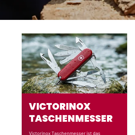
VICTORINOX
TASCHENMESSER
Victorinox Taschenmesser ist das