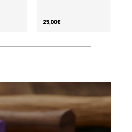
Normaler Preis
No
25,00€
Ab