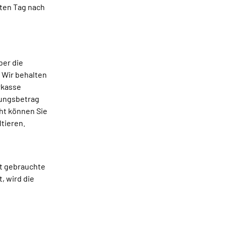
ten Tag nach
ber die
 Wir behalten
rkasse
nungsbetrag
ht können Sie
tieren.
it gebrauchte
, wird die