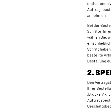
enthaltenen W
Auftragsbestä
annehmen.
Bei der Beste
Schritte. Im 
wählen Sie, w
einschließlic
Schritt haben
bestellte Arti
Bestellung du
2. SP
Den Vertragst
Ihrer Bestell
„Drucken” kli
Auftragsbest
Geschäftsbed