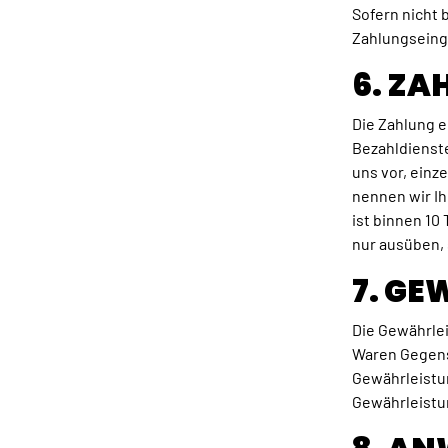
Sofern nicht
Zahlungseing
6. Z
Die Zahlung e
Bezahldienste
uns vor, einz
nennen wir I
ist binnen 10
nur ausüben, 
7. G
Die Gewährle
Waren Gegenst
Gewährleistun
Gewährleistun