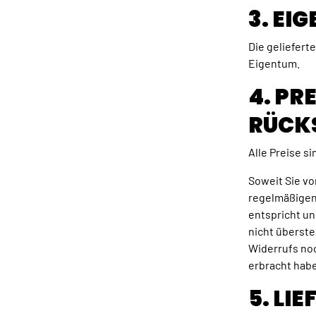
3. E
Die geliefert
Eigentum.
4. PR
RÜCK
Alle Preise s
Soweit Sie v
regelmäßigen 
entspricht u
nicht überste
Widerrufs noc
erbracht habe
5. LI