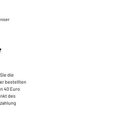
unser
F
Sie die
er bestellten
on 40 Euro
unkt des
lzahlung