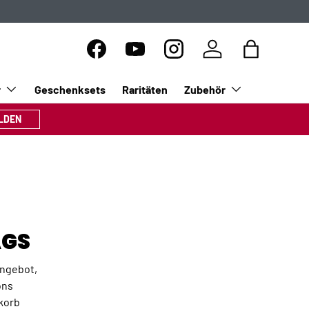
Facebook
YouTube
Instagram
Einloggen
Einkaufsta
r
Geschenksets
Raritäten
Zubehör
LDEN
AGS
Angebot,
ons
korb