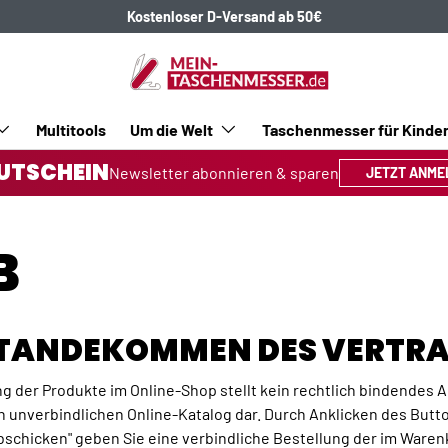
Kostenloser D-Versand ab 50€
Multitools
Um die Welt
Taschenmesser für Kinde
UTSCHEIN
Newsletter abonnieren & sparen
JETZT ANME
B
USTANDEKOMMEN DES VERTR
ng der Produkte im Online-Shop stellt kein rechtlich bindendes 
 unverbindlichen Online-Katalog dar. Durch Anklicken des Butt
bschicken" geben Sie eine verbindliche Bestellung der im Waren