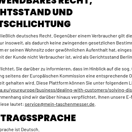
NWENDBARES RECHT,
CHTSSTAND UND
ITSCHLICHTUNG
hließlich deutsches Recht. Gegenüber einem Verbraucher gilt di
ur insoweit, als dadurch keine zwingenden gesetzlichen Besti
em er seinen Wohnsitz oder gewöhnlichen Aufenthalt hat, einge
t der Kunde nicht Verbraucher ist, wird als Gerichtsstand Berlin
lichtet, Sie darüber zu informieren, dass im Hinblick auf die sog.
ung seitens der Europäischen Kommission eine entsprechende O
eit gehalten wird. Diese Plattform können Sie unter folgendem L
pa.eu/youreurope/business/dealing-with-customers/solving-di
menhang sind wir darüber hinaus verpflichtet, Ihnen unsere E-
Diese lautet:
service@mein-taschenmesser.de
.
ERTRAGSSPRACHE
prache ist Deutsch.