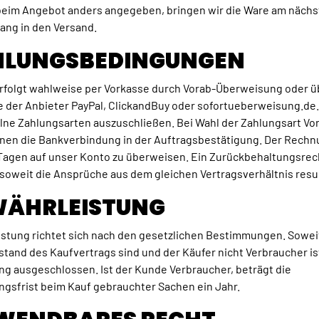
 beim Angebot anders angegeben, bringen wir die Ware am nächs
ang in den Versand.
AHLUNGSBEDINGUNGEN
rfolgt wahlweise per Vorkasse durch Vorab-Überweisung oder ü
 der Anbieter PayPal, ClickandBuy oder sofortueberweisung.de.
elne Zahlungsarten auszuschließen. Bei Wahl der Zahlungsart Vo
hnen die Bankverbindung in der Auftragsbestätigung. Der Rech
 Tagen auf unser Konto zu überweisen. Ein Zurückbehaltungsrec
soweit die Ansprüche aus dem gleichen Vertragsverhältnis resul
EWÄHRLEISTUNG
istung richtet sich nach den gesetzlichen Bestimmungen. Sowe
and des Kaufvertrags sind und der Käufer nicht Verbraucher ist
g ausgeschlossen. Ist der Kunde Verbraucher, beträgt die
gsfrist beim Kauf gebrauchter Sachen ein Jahr.