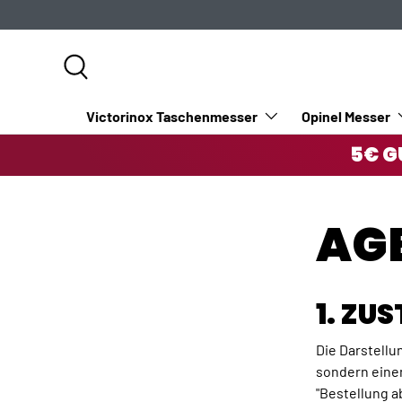
DIREKT ZUM INHALT
Suche
Victorinox Taschenmesser
Opinel Messer
5€ G
AG
1. Z
Die Darstellu
sondern einen
"Bestellung a