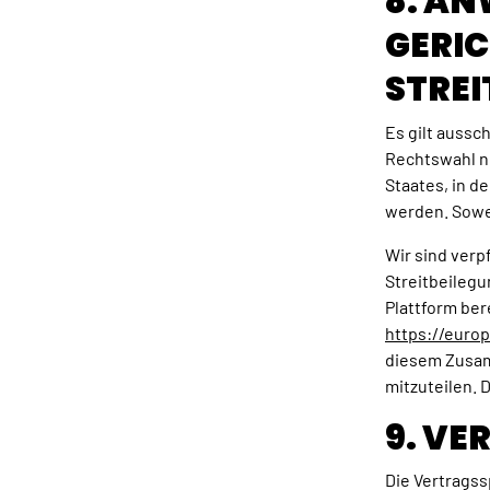
8. A
GERI
STRE
Es gilt aussc
Rechtswahl n
Staates, in d
werden. Sowei
Wir sind verpf
Streitbeileg
Plattform ber
https://euro
diesem Zusam
mitzuteilen. 
9. V
Die Vertragss