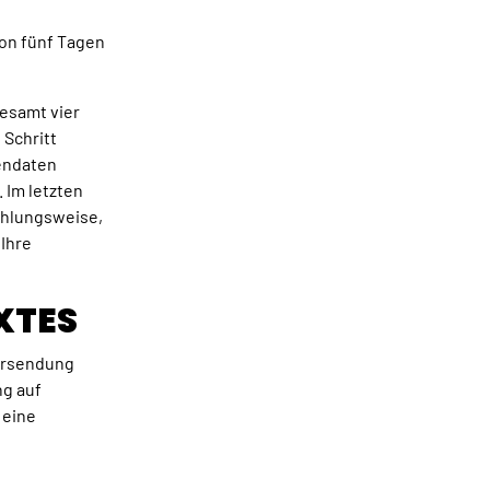
von fünf Tagen
esamt vier
 Schritt
dendaten
 Im letzten
Zahlungsweise,
 Ihre
XTES
Versendung
ng auf
 eine