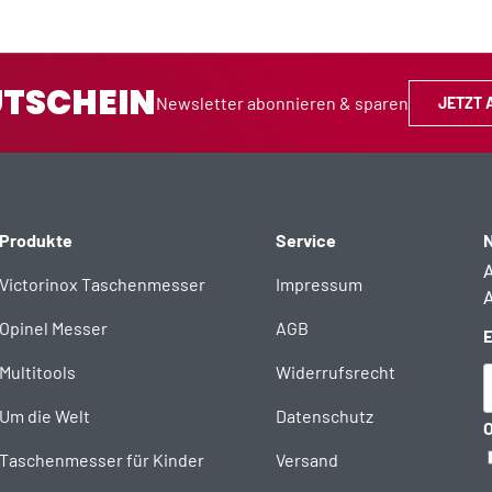
UTSCHEIN
Newsletter abonnieren & sparen
JETZT 
Produkte
Service
N
A
Victorinox Taschenmesser
Impressum
A
Opinel Messer
AGB
E
Multitools
Widerrufsrecht
Um die Welt
Datenschutz
O
Taschenmesser für Kinder
Versand