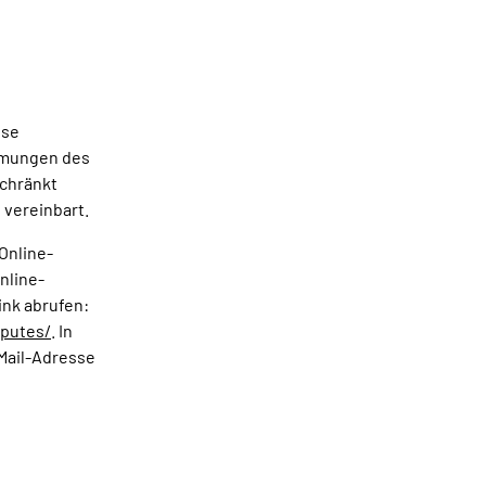
ese
mmungen des
schränkt
 vereinbart.
 Online-
nline-
ink abrufen:
sputes/
. In
Mail-Adresse