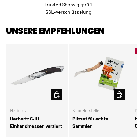
Trusted Shops geprüft
SSL-Verschlüsselung
UNSERE EMPFEHLUNGEN
IN DEN WARENKORB
IN DEN W
M
Herbertz
Kein Hersteller
Herbertz CJH
Pilzset für echte
Einhandmesser, verziert
Sammler