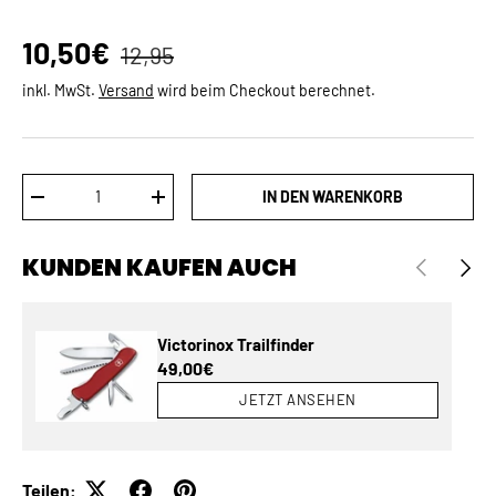
Normaler Preis
Verkaufspreis
10,50€
12,95
inkl. MwSt.
Versand
wird beim Checkout berechnet.
Anzahl
IN DEN WARENKORB
MENGE VERRINGERN
MENGE ERHÖHEN
KUNDEN KAUFEN AUCH
VORHERIGE
NÄCH
Victorinox Trailfinder
Normaler Preis
49,00€
JETZT ANSEHEN
Teilen: