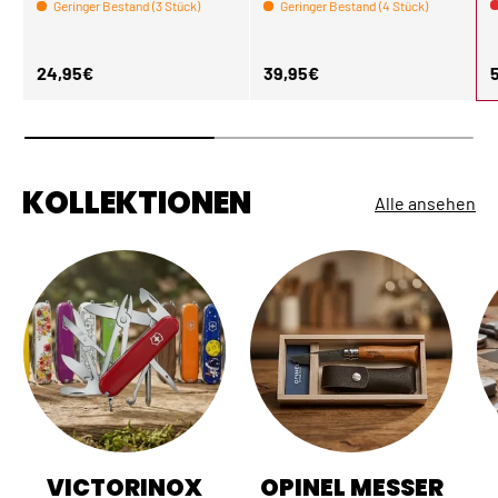
Geringer Bestand (3 Stück)
Geringer Bestand (4 Stück)
Normaler Preis
Normaler Preis
N
24,95€
39,95€
KOLLEKTIONEN
Alle ansehen
VICTORINOX
OPINEL MESSER