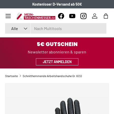
Kostenloser D-Versand ab 50€
DIREKT ZUM INHALT
Menü
Facebook
YouTube
Instagram
Einloggen
Eink
Suchen
Art
Alle
5€ GUTSCHEIN
Newsletter abonnieren & sparen
JETZT ANMELDEN
Startseite
Schnitthemmende Arbeitshandschuhe Gr. 6 (S)
ZU PRODUKTINFORMATIONEN SPRINGEN