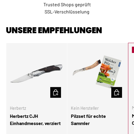
Trusted Shops geprüft
SSL-Verschlüsselung
UNSERE EMPFEHLUNGEN
IN DEN WARENKORB
IN DEN W
M
Herbertz
Kein Hersteller
Herbertz CJH
Pilzset für echte
Einhandmesser, verziert
Sammler