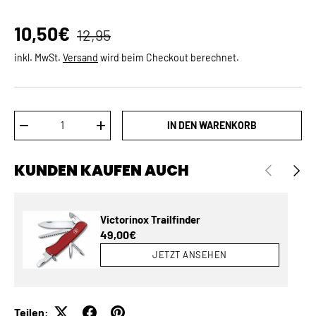
Normaler Preis
Verkaufspreis
10,50€
12,95
inkl. MwSt.
Versand
wird beim Checkout berechnet.
Anzahl
IN DEN WARENKORB
MENGE VERRINGERN
MENGE ERHÖHEN
KUNDEN KAUFEN AUCH
VORHERIGE
NÄCH
Victorinox Trailfinder
Normaler Preis
49,00€
JETZT ANSEHEN
Teilen: