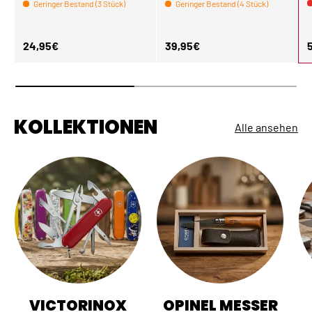
Geringer Bestand (3 Stück)
Geringer Bestand (4 Stück)
Normaler Preis
Normaler Preis
N
24,95€
39,95€
KOLLEKTIONEN
Alle ansehen
VICTORINOX
OPINEL MESSER