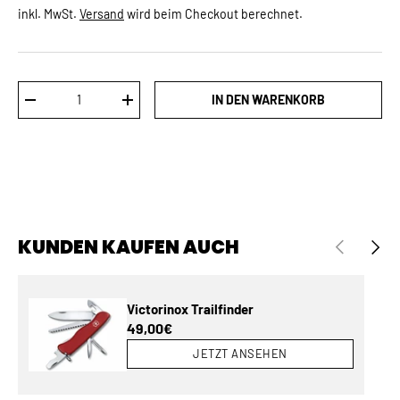
inkl. MwSt.
Versand
wird beim Checkout berechnet.
Anzahl
IN DEN WARENKORB
MENGE VERRINGERN
MENGE ERHÖHEN
KUNDEN KAUFEN AUCH
VORHERIGE
NÄCH
Victorinox Trailfinder
Normaler Preis
49,00€
JETZT ANSEHEN