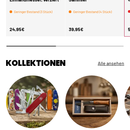
Geringer Bestand (3 Stück)
Geringer Bestand (4 Stück)
Normaler Preis
Normaler Preis
N
24,95€
39,95€
KOLLEKTIONEN
Alle ansehen