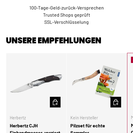
100-Tage-Geld-zurück-Versprechen
Trusted Shops geprüft
SSL-Verschlüsselung
UNSERE EMPFEHLUNGEN
IN DEN WARENKORB
IN DEN W
M
Herbertz
Kein Hersteller
Herbertz CJH
Pilzset für echte
Einhandmesser, verziert
Sammler