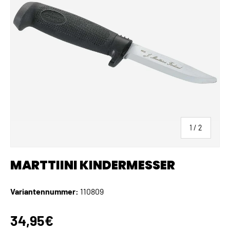
von
1
/
2
MARTTIINI KINDERMESSER
Variantennummer:
110809
Normaler Preis
34,95€