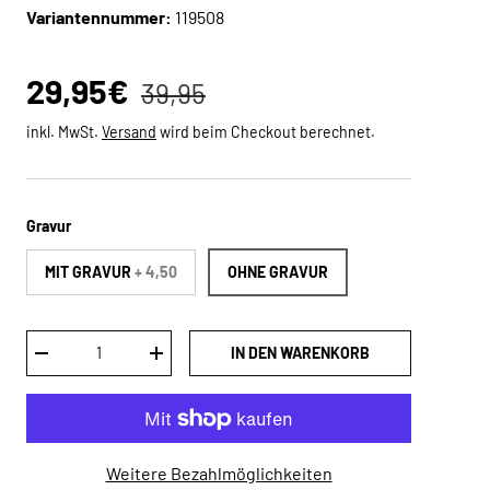
Variantennummer:
119508
Normaler Preis
Verkaufspreis
29,95€
39,95
inkl. MwSt.
Versand
wird beim Checkout berechnet.
Gravur
MIT GRAVUR
+ 4,50
OHNE GRAVUR
Anzahl
IN DEN WARENKORB
MENGE VERRINGERN
MENGE ERHÖHEN
Weitere Bezahlmöglichkeiten