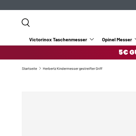
DIREKT ZUM INHALT
Suche
Victorinox Taschenmesser
Opinel Messer
5€ G
Startseite
Herbertz Kindermesser gestreifter Griff
ZU PRODUKTINFORMATIONEN SPRINGEN