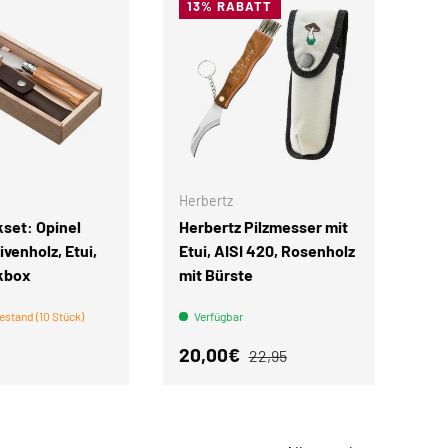
13% RABATT
IN DEN WARENKORB
IN DEN WARENKORB
Herbertz
set: Opinel
Herbertz Pilzmesser mit
ivenholz, Etui,
Etui, AISI 420, Rosenholz
kbox
mit Bürste
estand (10 Stück)
Verfügbar
r Preis
Verkaufspreis
Normaler Preis
20,00€
22,95