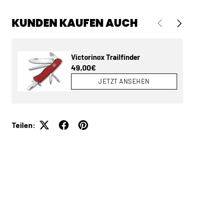
KUNDEN KAUFEN AUCH
VORHERIGE
NÄCHSTE
Victorinox Trailfinder
Normaler Preis
49,00€
JETZT ANSEHEN
Teilen: