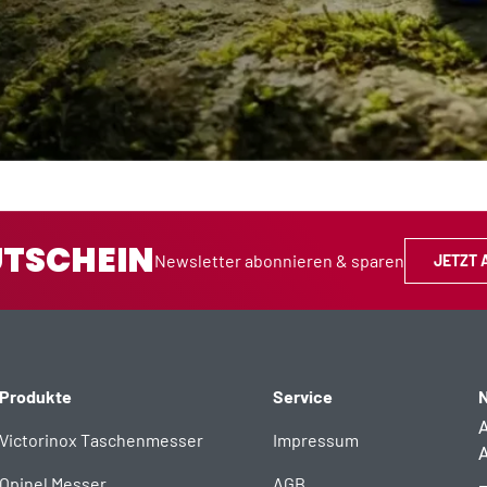
UTSCHEIN
Newsletter abonnieren & sparen
JETZT 
Produkte
Service
N
A
Victorinox Taschenmesser
Impressum
A
Opinel Messer
AGB