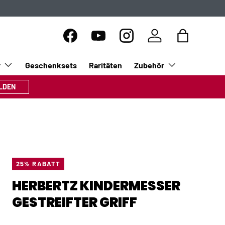
Facebook
YouTube
Instagram
Einloggen
Einkaufsta
r
Geschenksets
Raritäten
Zubehör
LDEN
25% RABATT
HERBERTZ KINDERMESSER
GESTREIFTER GRIFF