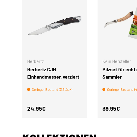
IN DEN WARENKORB
Herbertz
Kein Hersteller
Herbertz CJH
Pilzset für echt
Einhandmesser, verziert
Sammler
Geringer Bestand (3 Stück)
Geringer Bestand (4
Normaler Preis
Normaler Pre
24,95€
39,95€