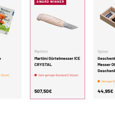
AWARD WINNER
IN DEN WARENKORB
IN DEN WARENKORB
Marttiini
Opinel
e
Martiini Gürtelmesser ICE
Geschenk
CRYSTAL
Messer Ol
Geschen
 Stück)
Sehr geringer Bestand (1 Stück)
Geringer B
is
Normaler Preis
Normale
507,50€
44,95€