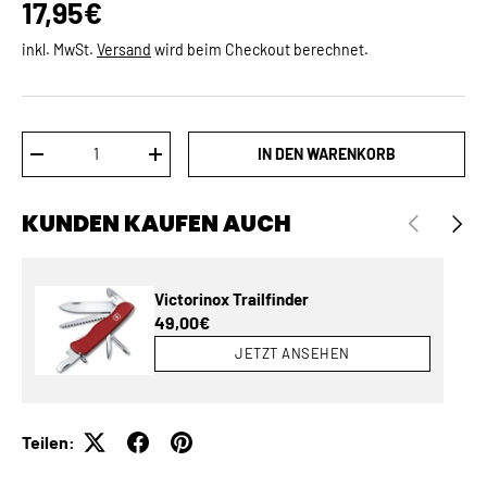
Normaler Preis
17,95€
inkl. MwSt.
Versand
wird beim Checkout berechnet.
Anzahl
IN DEN WARENKORB
MENGE VERRINGERN
MENGE ERHÖHEN
KUNDEN KAUFEN AUCH
VORHERIGE
NÄCH
Victorinox Trailfinder
Normaler Preis
49,00€
JETZT ANSEHEN
Teilen: