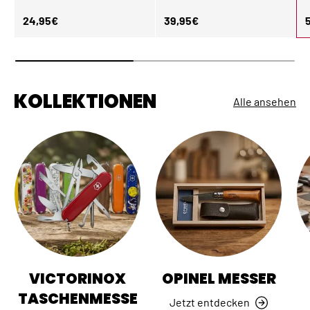
Normaler Preis
Normaler Preis
N
24,95€
39,95€
KOLLEKTIONEN
Alle ansehen
VICTORINOX
OPINEL MESSER
TASCHENMESSE
Jetzt entdecken