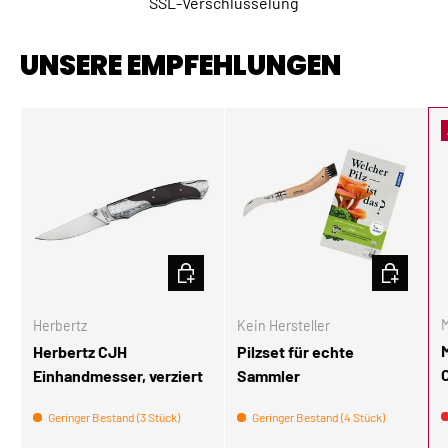
SSL-Verschlüsselung
UNSERE EMPFEHLUNGEN
IN DEN WARENKORB
IN DEN W
M
Herbertz
Kein Hersteller
Herbertz CJH
Pilzset für echte
Einhandmesser, verziert
Sammler
Geringer Bestand (3 Stück)
Geringer Bestand (4 Stück)