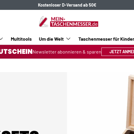
Kostenloser D-Versand ab 50€
Multitools
Um die Welt
Taschenmesser für Kinde
UTSCHEIN
Newsletter abonnieren & sparen
JETZT ANME