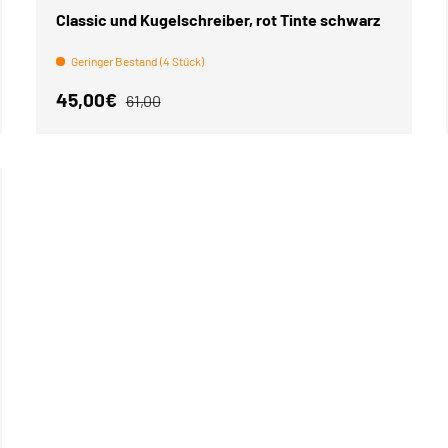
Classic und Kugelschreiber, rot Tinte schwarz
Geringer Bestand (4 Stück)
Verkaufspreis
Normaler Preis
45,00€
61,00