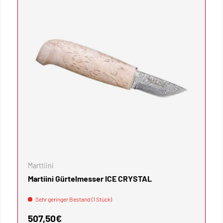
WARENKORB
IN DEN WAREN
Marttiini
Martiini Gürtelmesser ICE CRYSTAL
Sehr geringer Bestand (1 Stück)
Normaler Preis
507,50€