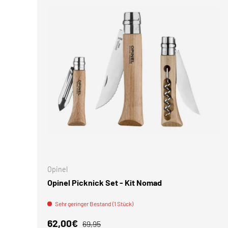
IN DEN 
Opinel
Opinel Picknick Set - Kit Nomad
Sehr geringer Bestand (1 Stück)
Verkaufspreis
Normaler Preis
62,00€
69,95