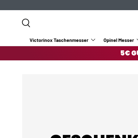
DIREKT ZUM INHALT
Suche
Victorinox Taschenmesser
Opinel Messer
5€ G