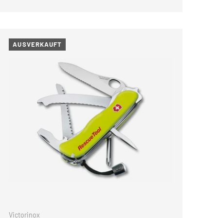
AUSVERKAUFT
KORB
IN DEN WARENKORB
Victorinox