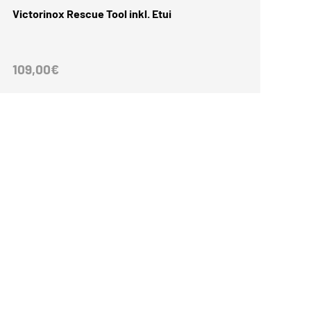
Victorinox Rescue Tool inkl. Etui
Normaler Preis
109,00€