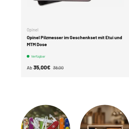
Opinel
Opinel Pilzmesser im Geschenkset mit Etui und
MTM Dose
Verfügbar
Verkaufspreis
Normaler Preis
35,00€
Ab
38,00