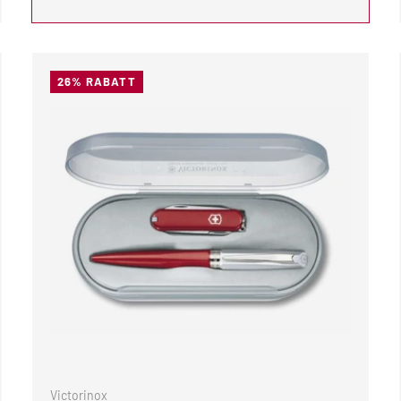
26% RABATT
WARENKORB
IN DEN WAREN
Victorinox