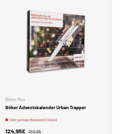
KORB
IN DEN WARENKORB
Böker Plus
Böker Adventskalender Urban Trapper
Sehr geringer Bestand (2 Stück)
Verkaufspreis
Normaler Preis
124,95€
129,95