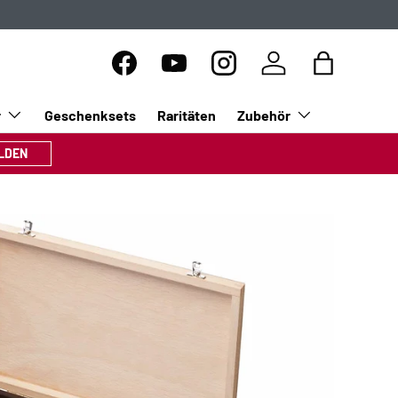
Facebook
YouTube
Instagram
Einloggen
Einkaufsta
r
Geschenksets
Raritäten
Zubehör
LDEN