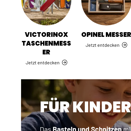
VICTORINOX
OPINEL MESSE
TASCHENMESS
Jetzt entdecken
ER
Jetzt entdecken
FÜR KINDER
Das
Basteln und Schnitzen
mi