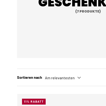
GESCHENK
(7 PRODUKTE)
Sortieren nach
Am relevantesten
11% RABATT