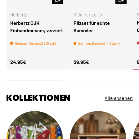
M
Herbertz
Kein Hersteller
Herbertz CJH
Pilzset für echte
Einhandmesser, verziert
Sammler
Geringer Bestand (3 Stück)
Geringer Bestand (4 Stück)
Normaler Preis
Normaler Preis
N
24,95€
39,95€
KOLLEKTIONEN
Alle ansehen