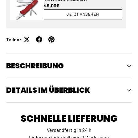
Normaler Preis
49,00€
JETZT ANSEHEN
Teilen:
BESCHREIBUNG
DETAILS IM ÜBERBLICK
SCHNELLE LIEFERUNG
Versandfertig in 24 h
Lieferung innerhalb von 2 Werktagen