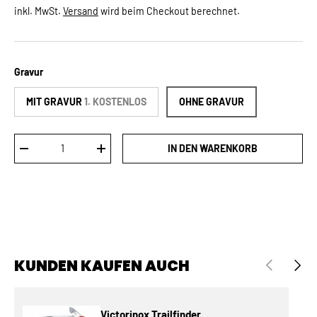
inkl. MwSt.
Versand
wird beim Checkout berechnet.
Gravur
MIT GRAVUR
1. KOSTENLOS
OHNE GRAVUR
Anzahl
IN DEN WARENKORB
MENGE VERRINGERN
MENGE ERHÖHEN
KUNDEN KAUFEN AUCH
VORHERIGE
NÄCH
Victorinox Trailfinder