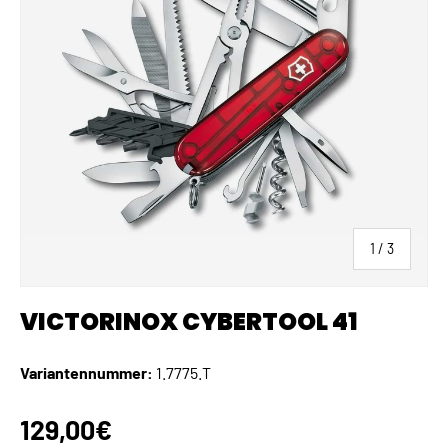
von
1
/
3
VICTORINOX CYBERTOOL 41
Variantennummer:
1.7775.T
Normaler Preis
129,00€