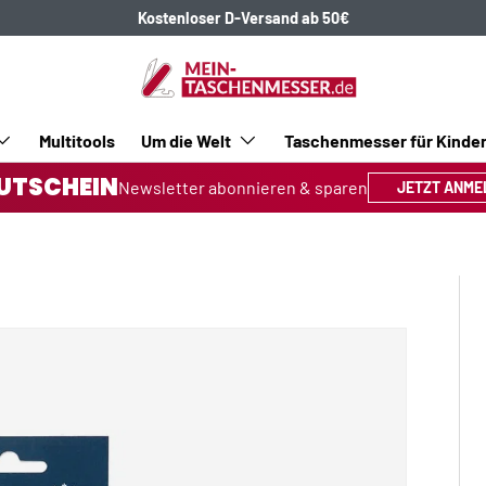
Kostenloser D-Versand ab 50€
Multitools
Um die Welt
Taschenmesser für Kinde
UTSCHEIN
Newsletter abonnieren & sparen
JETZT ANME