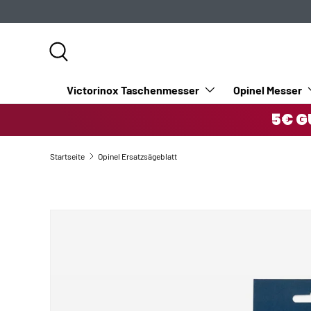
DIREKT ZUM INHALT
Suche
Victorinox Taschenmesser
Opinel Messer
5€ G
Startseite
Opinel Ersatzsägeblatt
ZU PRODUKTINFORMATIONEN SPRINGEN