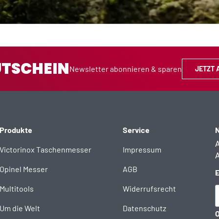
UTSCHEIN
Newsletter abonnieren & sparen
JETZT 
Produkte
Service
N
A
Victorinox Taschenmesser
Impressum
A
Opinel Messer
AGB
E
Multitools
Widerrufsrecht
Um die Welt
Datenschutz
O