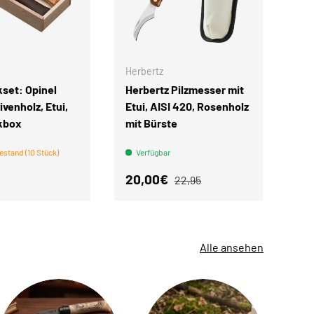
IN DEN WARENKORB
IN DEN WARENKORB
Herbertz
set: Opinel
Herbertz Pilzmesser mit
ivenholz, Etui,
Etui, AISI 420, Rosenholz
kbox
mit Bürste
estand (10 Stück)
Verfügbar
r Preis
Verkaufspreis
Normaler Preis
20,00€
22,95
Alle ansehen