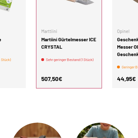
IN DEN WARENKORB
IN DEN WARENKORB
Marttiini
Opinel
e
Martiini Gürtelmesser ICE
Geschenk
CRYSTAL
Messer Ol
Geschen
 Stück)
Sehr geringer Bestand (1 Stück)
Geringer B
is
Normaler Preis
Normale
507,50€
44,95€