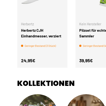
IN DEN WARENKORB
Herbertz
Kein Hersteller
Herbertz CJH
Pilzset für echt
Einhandmesser, verziert
Sammler
Geringer Bestand (3 Stück)
Geringer Bestand (4
Normaler Preis
Normaler Pre
24,95€
39,95€
KOLLEKTIONEN