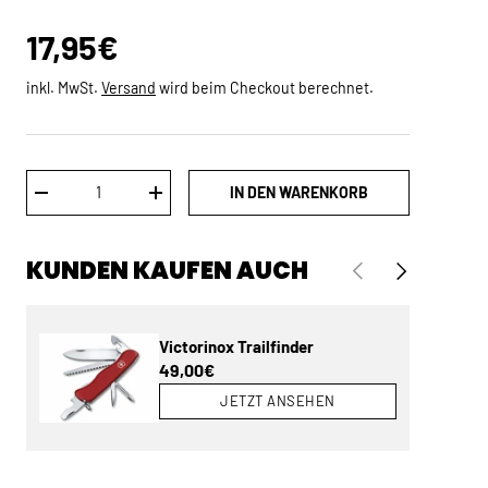
Normaler Preis
17,95€
inkl. MwSt.
Versand
wird beim Checkout berechnet.
Anzahl
IN DEN WARENKORB
MENGE VERRINGERN
MENGE ERHÖHEN
KUNDEN KAUFEN AUCH
VORHERIGE
NÄCHSTE
Victorinox Trailfinder
Normaler Preis
49,00€
JETZT ANSEHEN