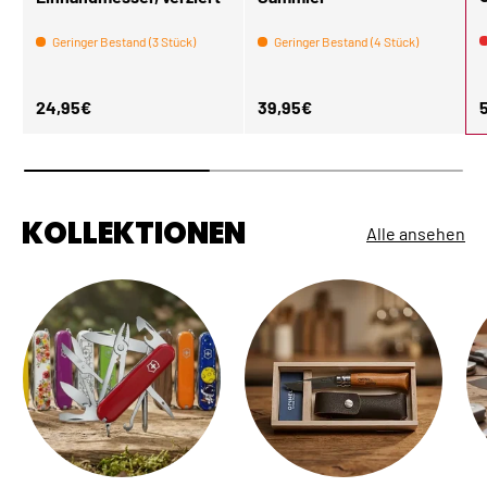
Geringer Bestand (3 Stück)
Geringer Bestand (4 Stück)
Normaler Preis
Normaler Preis
N
24,95€
39,95€
KOLLEKTIONEN
Alle ansehen