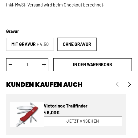
inkl. MwSt.
Versand
wird beim Checkout berechnet.
Gravur
MIT GRAVUR
+ 4,50
OHNE GRAVUR
Anzahl
IN DEN WARENKORB
MENGE VERRINGERN
MENGE ERHÖHEN
KUNDEN KAUFEN AUCH
VORHERIGE
NÄCH
Victorinox Trailfinder
Normaler Preis
49,00€
JETZT ANSEHEN