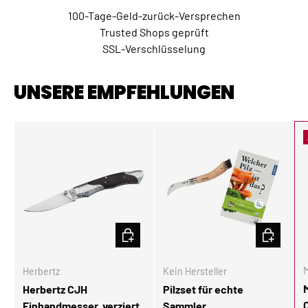
100-Tage-Geld-zurück-Versprechen
Trusted Shops geprüft
SSL-Verschlüsselung
UNSERE EMPFEHLUNGEN
IN DEN WARENKORB
IN DEN W
M
Herbertz
Kein Hersteller
Herbertz CJH
Pilzset für echte
Einhandmesser, verziert
Sammler