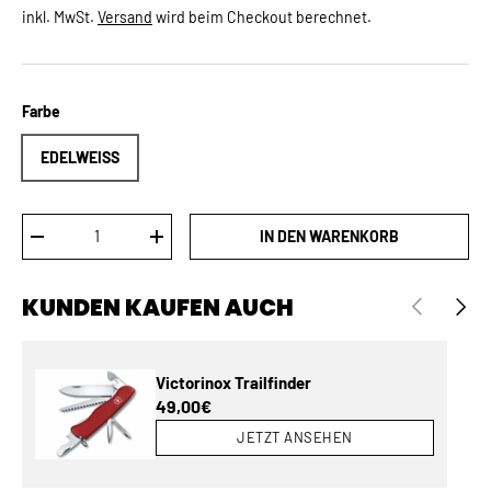
inkl. MwSt.
Versand
wird beim Checkout berechnet.
Farbe
EDELWEISS
Anzahl
IN DEN WARENKORB
MENGE VERRINGERN
MENGE ERHÖHEN
KUNDEN KAUFEN AUCH
VORHERIGE
NÄCH
Victorinox Trailfinder
Normaler Preis
49,00€
JETZT ANSEHEN