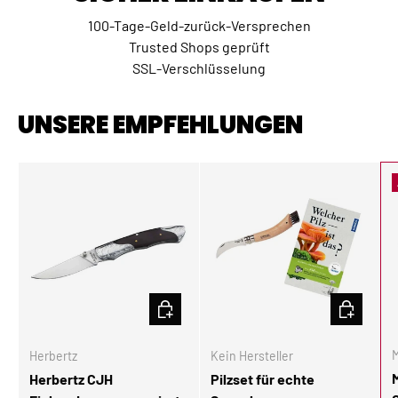
100-Tage-Geld-zurück-Versprechen
Trusted Shops geprüft
SSL-Verschlüsselung
UNSERE EMPFEHLUNGEN
IN DEN WARENKORB
IN DEN W
M
Herbertz
Kein Hersteller
Herbertz CJH
Pilzset für echte