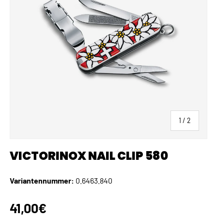
von
1
/
2
VICTORINOX NAIL CLIP 580
Variantennummer:
0.6463.840
Normaler Preis
41,00€