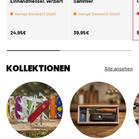
Einhandmesser, verziert
Sammler
Geringer Bestand (3 Stück)
Geringer Bestand (4 Stück)
Normaler Preis
Normaler Preis
N
24,95€
39,95€
KOLLEKTIONEN
Alle ansehen