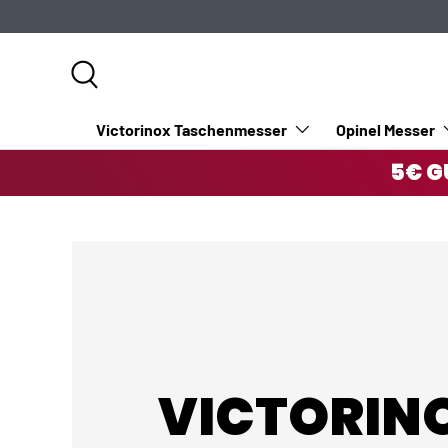
DIREKT ZUM INHALT
Suche
Victorinox Taschenmesser
Opinel Messer
5€ G
VICTORIN