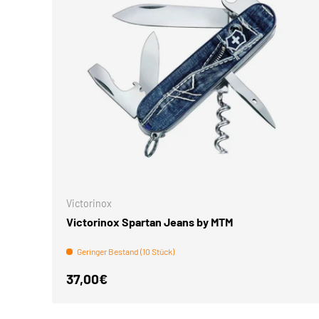
Victorinox
Victorinox Spartan Jeans by MTM
Geringer Bestand (10 Stück)
Normaler Preis
37,00€