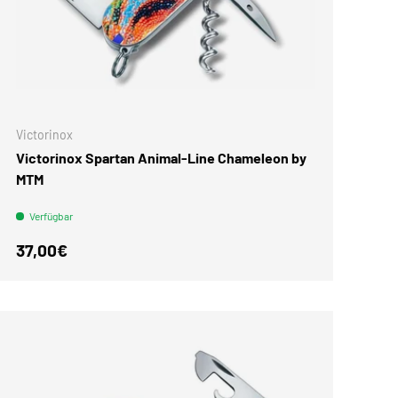
Victorinox
Victorinox Spartan Animal-Line Chameleon by
MTM
Verfügbar
Normaler Preis
37,00€