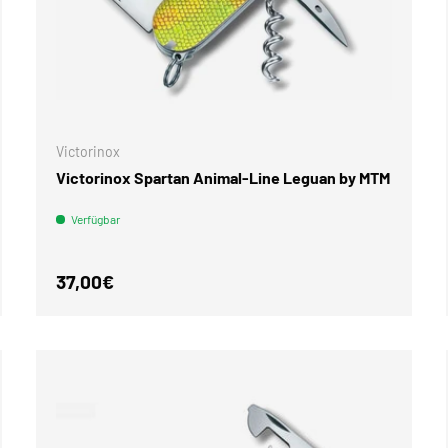
WARENKORB
Victorinox
Victorinox Spartan Animal-Line Leguan by MTM
Verfügbar
Normaler Preis
37,00€