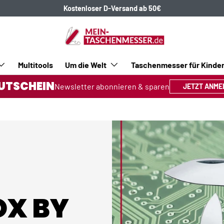
Kostenloser D-Versand ab 50€
Multitools
Um die Welt
Taschenmesser für Kinde
UTSCHEIN
Newsletter abonnieren & sparen
JETZT ANME
OX BY