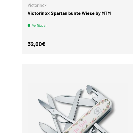
Victorinox
Victorinox Spartan bunte Wiese by MTM
Verfügbar
Normaler Preis
32,00€