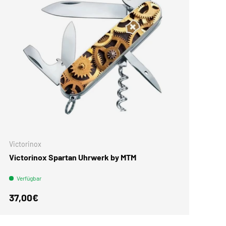
Victorinox
Victorinox Spartan Uhrwerk by MTM
Verfügbar
Normaler Preis
37,00€