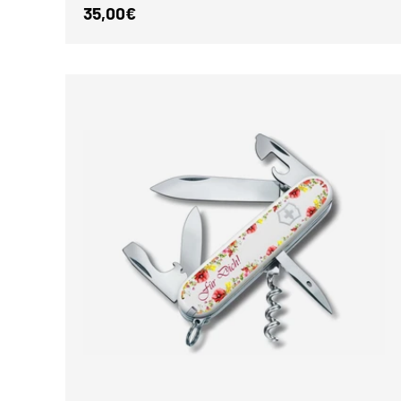
Normaler Preis
35,00€
IN DEN 