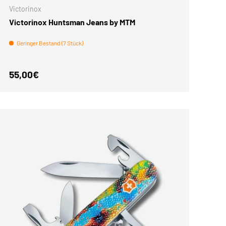
Victorinox
Victorinox Huntsman Jeans by MTM
Geringer Bestand (7 Stück)
Normaler Preis
55,00€