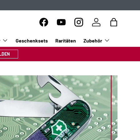
Facebook
YouTube
Instagram
Einloggen
Einkaufsta
r
Geschenksets
Raritäten
Zubehör
LDEN