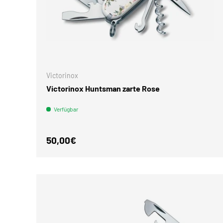
IN DEN 
Victorinox
Victorinox Huntsman zarte Rose
Verfügbar
Normaler Preis
50,00€