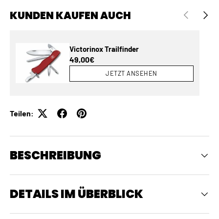
KUNDEN KAUFEN AUCH
VORHERIGE
NÄCH
Victorinox Trailfinder
Normaler Preis
49,00€
JETZT ANSEHEN
Teilen:
BESCHREIBUNG
DETAILS IM ÜBERBLICK