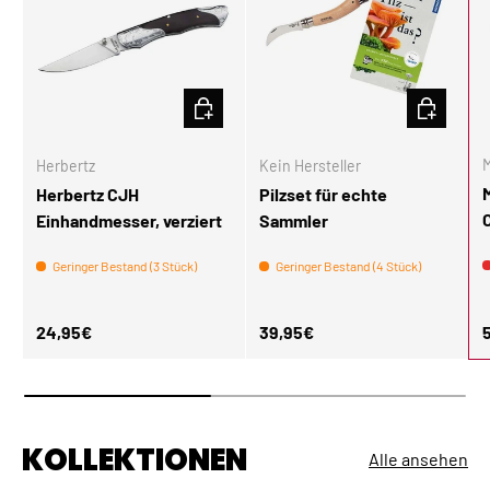
IN DEN WARENKORB
IN DEN W
M
Herbertz
Kein Hersteller
Herbertz CJH
Pilzset für echte
Einhandmesser, verziert
Sammler
Geringer Bestand (3 Stück)
Geringer Bestand (4 Stück)
Normaler Preis
Normaler Preis
N
24,95€
39,95€
KOLLEKTIONEN
Alle ansehen