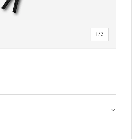
von
1
/
3
ht laden