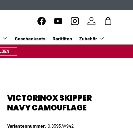
Facebook
YouTube
Instagram
Einloggen
Einkaufsta
r
Geschenksets
Raritäten
Zubehör
LDEN
VICTORINOX SKIPPER
NAVY CAMOUFLAGE
Variantennummer:
0.8593.W942