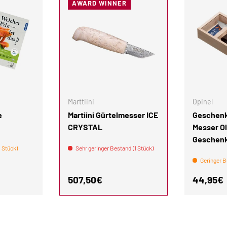
AWARD WINNER
IN DEN WARENKORB
IN DEN WARENKORB
Marttiini
Opinel
e
Martiini Gürtelmesser ICE
Geschenk
CRYSTAL
Messer Ol
Geschen
 Stück)
Sehr geringer Bestand (1 Stück)
Geringer B
is
Normaler Preis
Normale
507,50€
44,95€