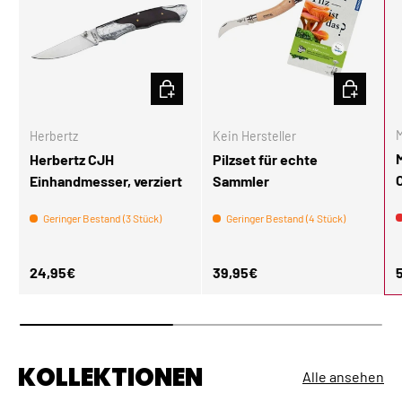
IN DEN WARENKORB
IN DEN W
M
Herbertz
Kein Hersteller
Herbertz CJH
Pilzset für echte
Einhandmesser, verziert
Sammler
Geringer Bestand (3 Stück)
Geringer Bestand (4 Stück)
Normaler Preis
Normaler Preis
N
24,95€
39,95€
KOLLEKTIONEN
Alle ansehen