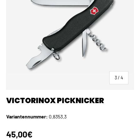
von
3
/
4
VICTORINOX PICKNICKER
Variantennummer:
0.8353.3
Normaler Preis
45,00€