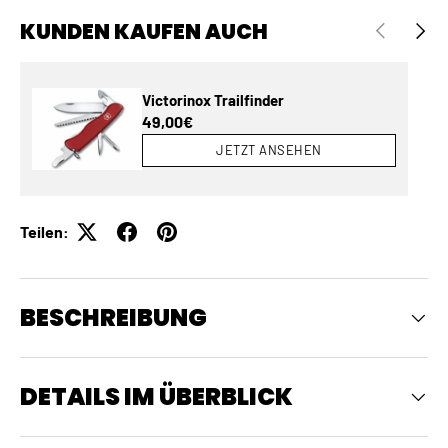
KUNDEN KAUFEN AUCH
VORHERIGE
NÄCH
Victorinox Trailfinder
Normaler Preis
49,00€
JETZT ANSEHEN
Teilen:
BESCHREIBUNG
DETAILS IM ÜBERBLICK