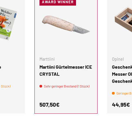
AWARD WINNER
IN DEN WARENKORB
IN DEN WARENKORB
Marttiini
Opinel
e
Martiini Gürtelmesser ICE
Geschenk
CRYSTAL
Messer Ol
Geschen
 Stück)
Sehr geringer Bestand (1 Stück)
Geringer B
is
Normaler Preis
Normale
507,50€
44,95€