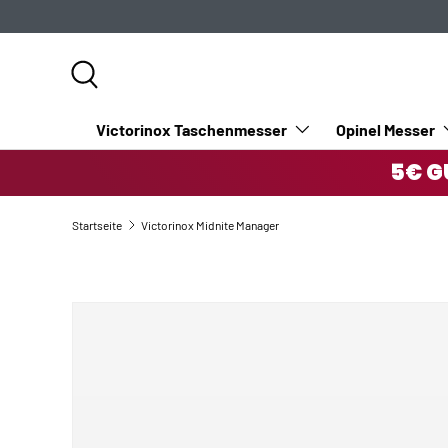
DIREKT ZUM INHALT
Suche
Victorinox Taschenmesser
Opinel Messer
5€ G
Startseite
Victorinox Midnite Manager
Bild 4 ist nun in der Galerieansicht verfügbar
ZU PRODUKTINFORMATIONEN SPRINGEN