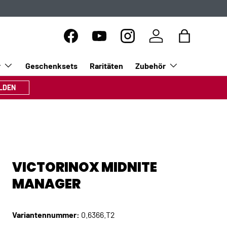
Facebook
YouTube
Instagram
Einloggen
Einkaufsta
r
Geschenksets
Raritäten
Zubehör
LDEN
VICTORINOX MIDNITE
MANAGER
Variantennummer:
0.6366.T2