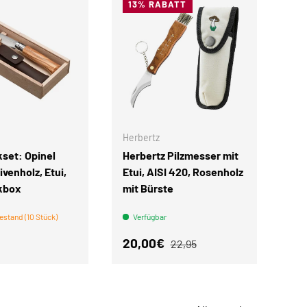
13% RABATT
IN DEN WARENKORB
IN DEN WARENKORB
Herbertz
set: Opinel
Herbertz Pilzmesser mit
ivenholz, Etui,
Etui, AISI 420, Rosenholz
kbox
mit Bürste
estand (10 Stück)
Verfügbar
r Preis
Verkaufspreis
Normaler Preis
20,00€
22,95