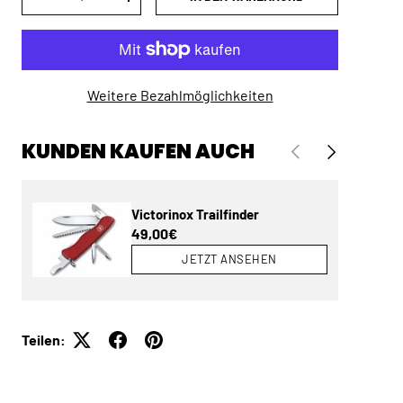
MENGE VERRINGERN
MENGE ERHÖHEN
Weitere Bezahlmöglichkeiten
KUNDEN KAUFEN AUCH
VORHERIGE
NÄCHSTE
Victorinox Trailfinder
Normaler Preis
49,00€
JETZT ANSEHEN
Teilen: