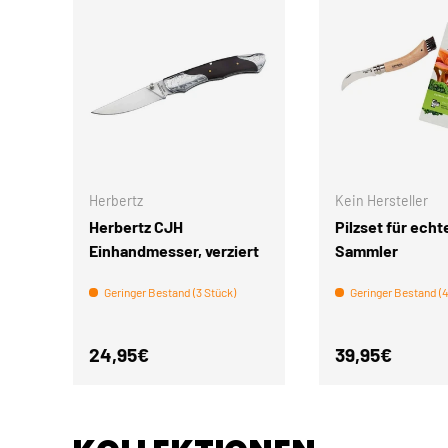
IN DEN WARENKORB
Herbertz
Kein Hersteller
Herbertz CJH
Pilzset für echt
Einhandmesser, verziert
Sammler
Geringer Bestand (3 Stück)
Geringer Bestand (4
Normaler Preis
Normaler Pre
24,95€
39,95€