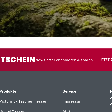
UTSCHEIN
Newsletter abonnieren & sparen
JETZT 
Produkte
Service
N
A
Victorinox Taschenmesser
Impressum
A
Opinel Messer
AGB