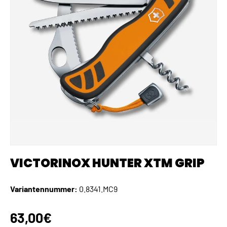
VICTORINOX HUNTER XTM GRIP
Variantennummer:
0.8341.MC9
Normaler Preis
63,00€