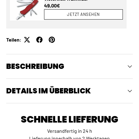
Normaler Preis
49,00€
JETZT ANSEHEN
Teilen:
BESCHREIBUNG
DETAILS IM ÜBERBLICK
SCHNELLE LIEFERUNG
Versandfertig in 24 h
Lieferung innerhalb von 2 Werktagen