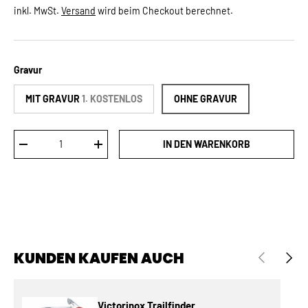
inkl. MwSt.
Versand
wird beim Checkout berechnet.
Gravur
MIT GRAVUR
1. KOSTENLOS
OHNE GRAVUR
Anzahl
IN DEN WARENKORB
MENGE VERRINGERN
MENGE ERHÖHEN
KUNDEN KAUFEN AUCH
VORHERIGE
NÄCH
Victorinox Trailfinder