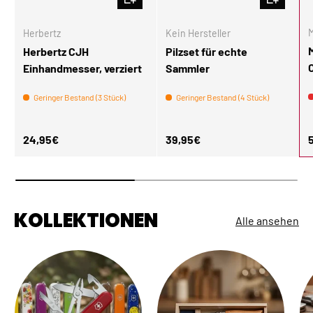
M
Herbertz
Kein Hersteller
Herbertz CJH
Pilzset für echte
Einhandmesser, verziert
Sammler
Geringer Bestand (3 Stück)
Geringer Bestand (4 Stück)
Normaler Preis
Normaler Preis
N
24,95€
39,95€
KOLLEKTIONEN
Alle ansehen