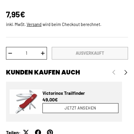
Normaler Preis
7,95€
inkl. MwSt.
Versand
wird beim Checkout berechnet.
Anzahl
AUSVERKAUFT
MENGE VERRINGERN
MENGE ERHÖHEN
KUNDEN KAUFEN AUCH
VORHERIGE
NÄCH
Victorinox Trailfinder
Normaler Preis
49,00€
JETZT ANSEHEN
Teilen: