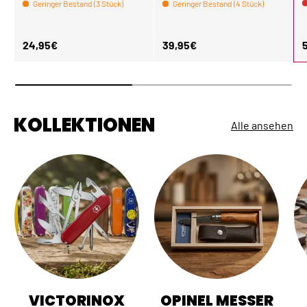
Geringer Bestand (3 Stück)
Geringer Bestand (4 Stück)
Normaler Preis
Normaler Preis
N
24,95€
39,95€
KOLLEKTIONEN
Alle ansehen
VICTORINOX
OPINEL MESSER