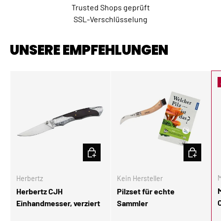
Trusted Shops geprüft
SSL-Verschlüsselung
UNSERE EMPFEHLUNGEN
IN DEN WARENKORB
IN DEN W
M
Herbertz
Kein Hersteller
Herbertz CJH
Pilzset für echte
Einhandmesser, verziert
Sammler