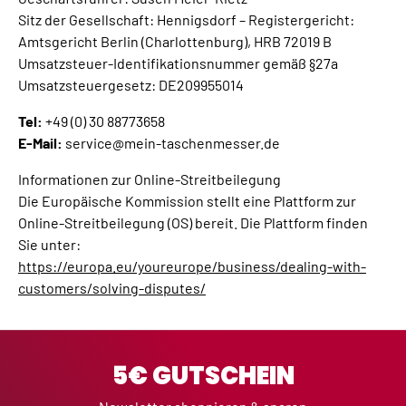
Sitz der Gesellschaft: Hennigsdorf – Registergericht:
Amtsgericht Berlin (Charlottenburg), HRB 72019 B
Umsatzsteuer-Identifikationsnummer gemäß §27a
Umsatzsteuergesetz: DE209955014
Tel:
+49 (0) 30 88773658
E-Mail:
service@mein-taschenmesser.de
Informationen zur Online-Streitbeilegung
Die Europäische Kommission stellt eine Plattform zur
Online-Streitbeilegung (OS) bereit. Die Plattform finden
Sie unter:
https://europa.eu/youreurope/business/dealing-with-
customers/solving-disputes/
5€ GUTSCHEIN