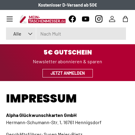
Kostenloser D-Versand ab 50€
DIREKT ZUM INHALT
Menü
Facebook
YouTube
Instagram
Einloggen
Eink
Suchen
Art
Alle
5€ GUTSCHEIN
Newsletter abonnieren & sparen
JETZT ANMELDEN
IMPRESSUM
Alpha Glückwunschkarten GmbH
Hermann-Schumann-Str. 1, 16761 Hennigsdorf
Geschäftsführer: Susen Meier-Rietz