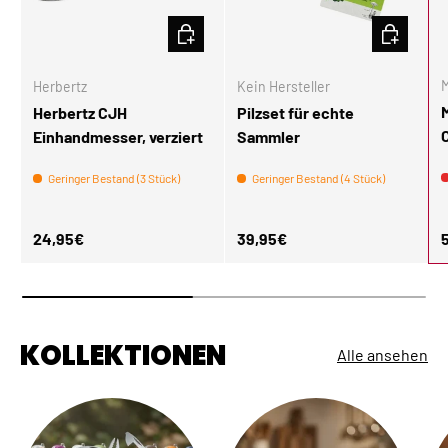
IN DEN WARENKORB
IN DEN W
M
Herbertz
Kein Hersteller
Herbertz CJH
Pilzset für echte
Einhandmesser, verziert
Sammler
Geringer Bestand (3 Stück)
Geringer Bestand (4 Stück)
Normaler Preis
Normaler Preis
N
24,95€
39,95€
KOLLEKTIONEN
Alle ansehen