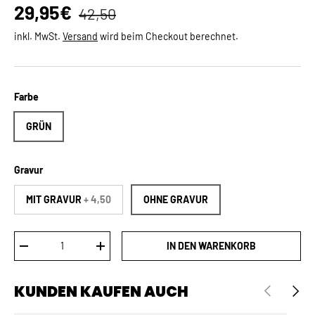
Normaler Preis
Verkaufspreis
29,95€
42,50
inkl. MwSt.
Versand
wird beim Checkout berechnet.
Farbe
GRÜN
Gravur
MIT GRAVUR
+ 4,50
OHNE GRAVUR
Anzahl
IN DEN WARENKORB
MENGE VERRINGERN
MENGE ERHÖHEN
KUNDEN KAUFEN AUCH
VORHERIGE
NÄCH