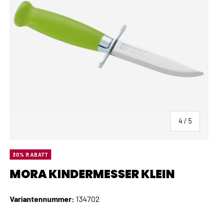
von
4
/
5
30% RABATT
MORA KINDERMESSER KLEIN
Variantennummer:
134702