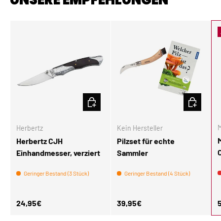
IN DEN WARENKORB
IN DEN W
M
Herbertz
Kein Hersteller
Herbertz CJH
Pilzset für echte
Einhandmesser, verziert
Sammler
Geringer Bestand (3 Stück)
Geringer Bestand (4 Stück)
Normaler Preis
Normaler Preis
N
24,95€
39,95€