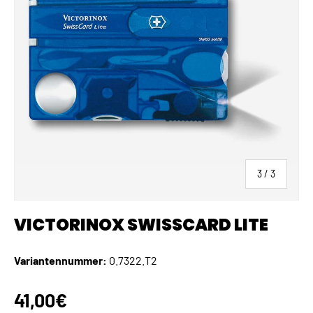
von
3
/
3
VICTORINOX SWISSCARD LITE
Variantennummer:
0.7322.T2
Normaler Preis
41,00€