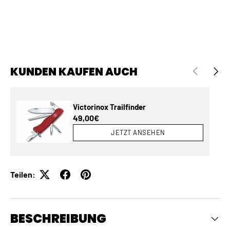
KUNDEN KAUFEN AUCH
VORHERIGE
NÄCH
Victorinox Trailfinder
Normaler Preis
49,00€
JETZT ANSEHEN
Teilen:
BESCHREIBUNG