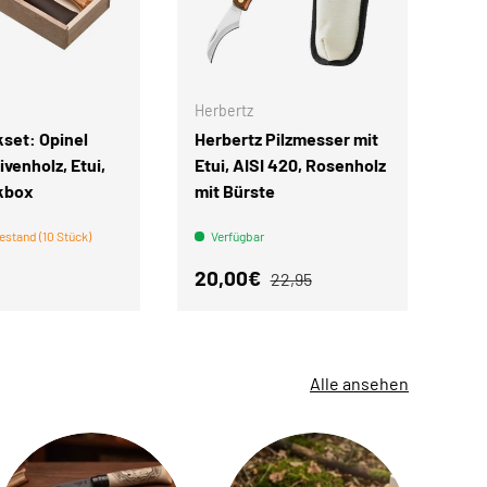
IN DEN WARENKORB
IN DEN WARENKORB
Herbertz
set: Opinel
Herbertz Pilzmesser mit
ivenholz, Etui,
Etui, AISI 420, Rosenholz
kbox
mit Bürste
estand (10 Stück)
Verfügbar
r Preis
Verkaufspreis
Normaler Preis
20,00€
22,95
Alle ansehen