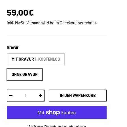
Normaler Preis
59,00€
inkl. MwSt.
Versand
wird beim Checkout berechnet.
Gravur
MIT GRAVUR
1. KOSTENLOS
OHNE GRAVUR
Anzahl
IN DEN WARENKORB
MENGE VERRINGERN
MENGE ERHÖHEN
Weitere Bezahlmöglichkeiten