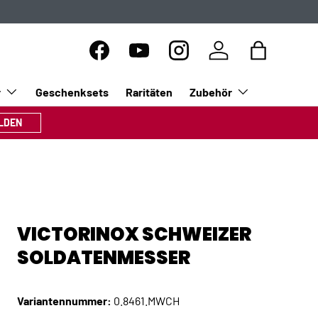
Facebook
YouTube
Instagram
Einloggen
Einkaufsta
r
Geschenksets
Raritäten
Zubehör
LDEN
VICTORINOX SCHWEIZER
SOLDATENMESSER
Variantennummer:
0.8461.MWCH