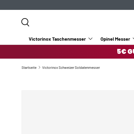
DIREKT ZUM INHALT
Suche
Victorinox Taschenmesser
Opinel Messer
5€ G
Startseite
Victorinox Schweizer Soldatenmesser
ZU PRODUKTINFORMATIONEN SPRINGEN