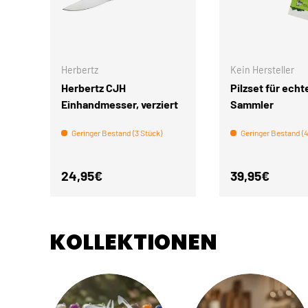
IN DEN WARENKORB
Herbertz
Kein Hersteller
Herbertz CJH
Pilzset für echt
Einhandmesser, verziert
Sammler
Geringer Bestand (3 Stück)
Geringer Bestand (4
Normaler Preis
Normaler Pre
24,95€
39,95€
KOLLEKTIONEN