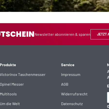
UTSCHEIN
Newsletter abonnieren & sparen
JETZT 
Produkte
Service
N
A
Victorinox Taschenmesser
Impressum
A
Opinel Messer
AGB
E
Multitools
Widerrufsrecht
Um die Welt
Datenschutz
O