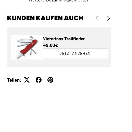
KUNDEN KAUFEN AUCH
VORHERIGE
NÄCHSTE
Victorinox Trailfinder
Normaler Preis
49,00€
JETZT ANSEHEN
Teilen: