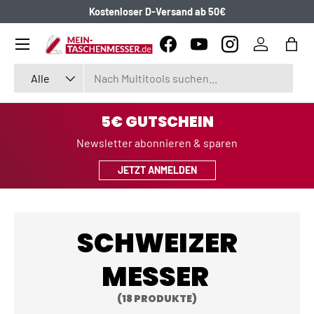
Kostenloser D-Versand ab 50€
DIREKT ZUM INHALT
Menü
Facebook
YouTube
Instagram
Einloggen
Eink
Suchen
Art
Alle
5€ GUTSCHEIN
Newsletter abonnieren & sparen
JETZT ANMELDEN
SCHWEIZER
MESSER
(18 PRODUKTE)