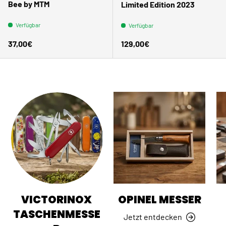
Bee by MTM
Limited Edition 2023
Verfügbar
Verfügbar
Normaler Preis
Normaler Preis
37,00€
129,00€
VICTORINOX
OPINEL MESSER
TASCHENMESSE
Jetzt entdecken