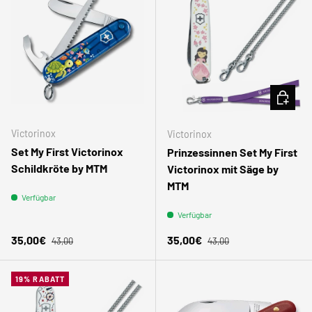
IN DEN
Victorinox
Victorinox
Set My First Victorinox
Prinzessinnen Set My First
Schildkröte by MTM
Victorinox mit Säge by
MTM
Verfügbar
Verfügbar
Normaler Preis
Normaler Preis
Verkaufspreis
Verkaufspreis
35,00€
35,00€
43,00
43,00
19% RABATT