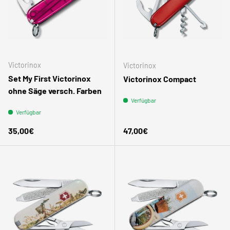
Victorinox
Victorinox
Set My First Victorinox
Victorinox Compact
ohne Säge versch. Farben
Verfügbar
Verfügbar
Normaler Preis
Normaler Preis
35,00€
47,00€