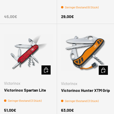
Geringer Bestand (6 Stück)
Normaler Preis
Normaler Preis
45,00€
29,00€
IN DEN WARENKORB
IN DEN
Victorinox
Victorinox
Victorinox Spartan Lite
Victorinox Hunter XTM Grip
Geringer Bestand (3 Stück)
Geringer Bestand (3 Stück)
Normaler Preis
Normaler Preis
51,00€
63,00€