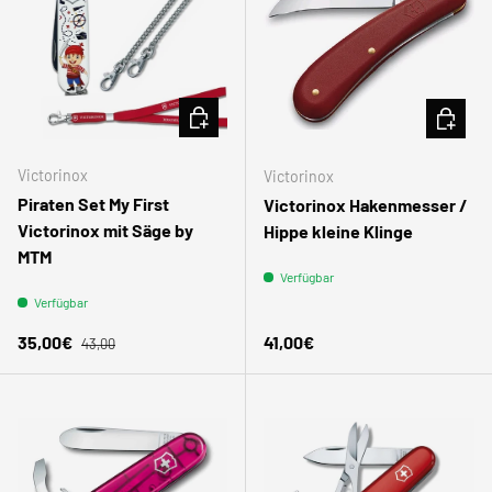
IN DEN WARENKORB
IN DEN
Victorinox
Victorinox
Piraten Set My First
Victorinox Hakenmesser /
Victorinox mit Säge by
Hippe kleine Klinge
MTM
Verfügbar
Verfügbar
Normaler Preis
Verkaufspreis
Normaler Preis
35,00€
41,00€
43,00