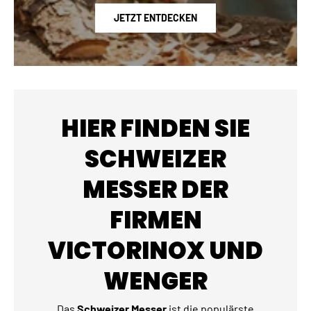
JETZT ENTDECKEN
HIER FINDEN SIE
SCHWEIZER
MESSER DER
FIRMEN
VICTORINOX UND
WENGER
Das
Schweizer Messer
ist die populärste