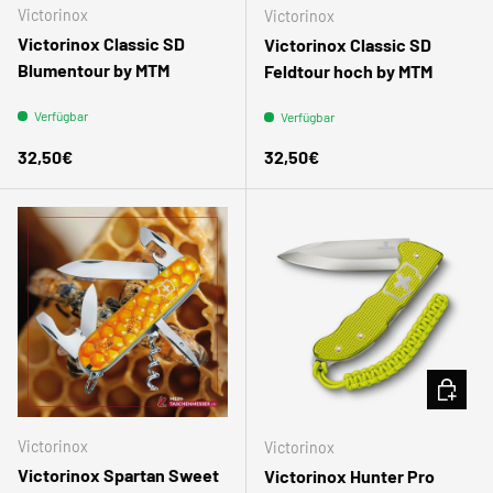
Victorinox
Victorinox
Victorinox Classic SD
Victorinox Classic SD
Blumentour by MTM
Feldtour hoch by MTM
Verfügbar
Verfügbar
Normaler Preis
Normaler Preis
32,50€
32,50€
IN DEN
Victorinox
Victorinox
Victorinox Spartan Sweet
Victorinox Hunter Pro