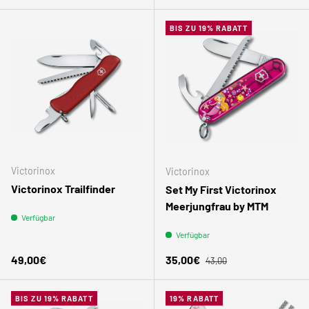
BIS ZU 19% RABATT
Victorinox
Victorinox
Victorinox Trailfinder
Set My First Victorinox
Meerjungfrau by MTM
Verfügbar
Verfügbar
Normaler Preis
Normaler Preis
Verkaufspreis
49,00€
35,00€
43,00
BIS ZU 19% RABATT
19% RABATT