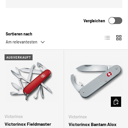
Vergleichen
Sortieren nach
Produktlist
Produ
Am relevantesten
AUSVERKAUFT
IN DEN
Victorinox
Victorinox
Victorinox Fieldmaster
Victorinox Bantam Alox