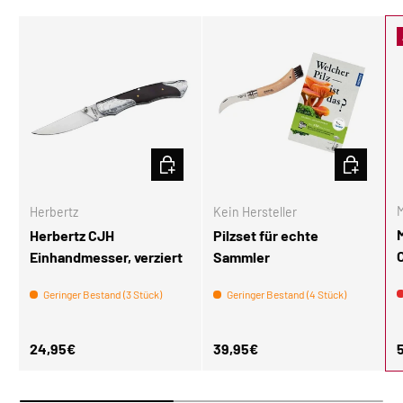
IN DEN WARENKORB
IN DEN W
M
Herbertz
Kein Hersteller
Herbertz CJH
Pilzset für echte
Einhandmesser, verziert
Sammler
Geringer Bestand (3 Stück)
Geringer Bestand (4 Stück)
Normaler Preis
Normaler Preis
N
24,95€
39,95€