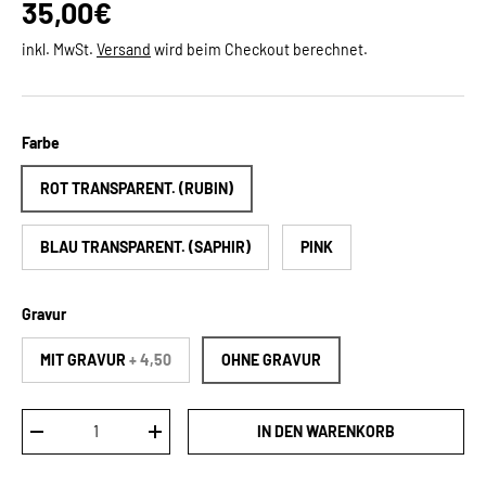
Normaler Preis
35,00€
inkl. MwSt.
Versand
wird beim Checkout berechnet.
Farbe
ROT TRANSPARENT. (RUBIN)
BLAU TRANSPARENT. (SAPHIR)
PINK
Gravur
MIT GRAVUR
+ 4,50
OHNE GRAVUR
Anzahl
IN DEN WARENKORB
MENGE VERRINGERN
MENGE ERHÖHEN