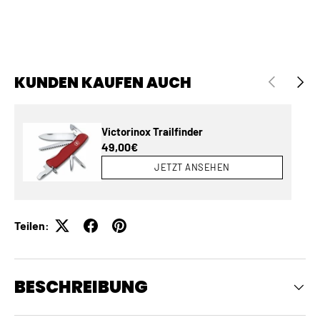
KUNDEN KAUFEN AUCH
VORHERIGE
NÄCH
Victorinox Trailfinder
Normaler Preis
49,00€
JETZT ANSEHEN
Teilen:
BESCHREIBUNG