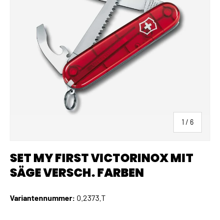
von
1
/
6
SET MY FIRST VICTORINOX MIT
SÄGE VERSCH. FARBEN
Variantennummer:
0.2373.T