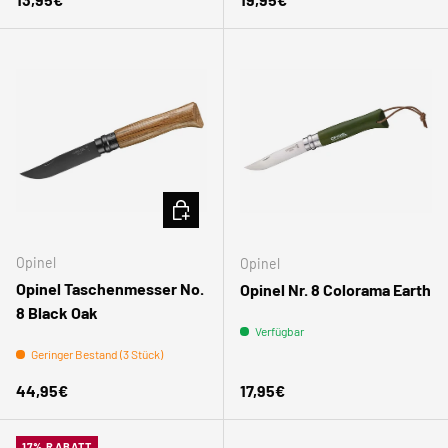
IN DEN WARENKORB
Opinel
Opinel
Opinel Taschenmesser No.
Opinel Nr. 8 Colorama Earth
8 Black Oak
Verfügbar
Geringer Bestand (3 Stück)
Normaler Preis
Normaler Preis
44,95€
17,95€
17% RABATT