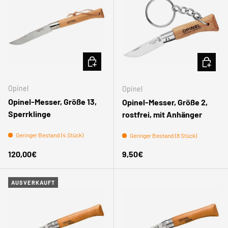
IN DEN WARENKORB
IN DEN
Opinel
Opinel
Opinel-Messer, Größe 13,
Opinel-Messer, Größe 2,
Sperrklinge
rostfrei, mit Anhänger
Geringer Bestand (4 Stück)
Geringer Bestand (8 Stück)
Normaler Preis
Normaler Preis
120,00€
9,50€
AUSVERKAUFT