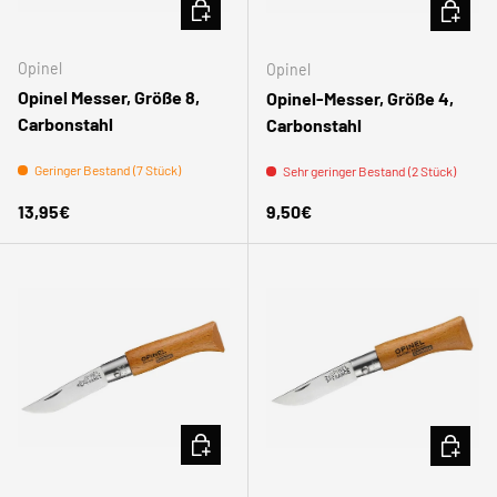
IN DEN WARENKORB
IN DEN
Opinel
Opinel
Opinel Messer, Größe 8,
Opinel-Messer, Größe 4,
Carbonstahl
Carbonstahl
Geringer Bestand (7 Stück)
Sehr geringer Bestand (2 Stück)
Normaler Preis
Normaler Preis
13,95€
9,50€
IN DEN WARENKORB
IN DEN