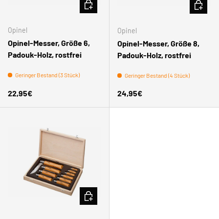
IN DEN WARENKORB
IN DEN
Opinel
Opinel
Opinel-Messer, Größe 6,
Opinel-Messer, Größe 8,
Padouk-Holz, rostfrei
Padouk-Holz, rostfrei
Geringer Bestand (3 Stück)
Geringer Bestand (4 Stück)
Normaler Preis
Normaler Preis
22,95€
24,95€
IN DEN WARENKORB