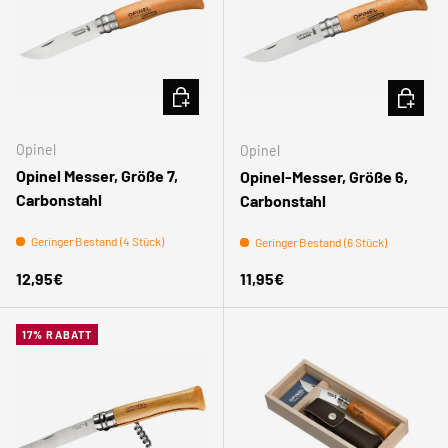
IN DEN WARENKORB
IN DEN
Opinel
Opinel
Opinel Messer, Größe 7,
Opinel-Messer, Größe 6,
Carbonstahl
Carbonstahl
Geringer Bestand (4 Stück)
Geringer Bestand (6 Stück)
Normaler Preis
Normaler Preis
12,95€
11,95€
17% RABATT