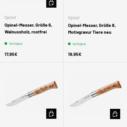
IN DEN WARENKORB
Opinel
Opinel
Opinel-Messer, Größe 6,
Opinel-Messer, Größe 8,
Walnussholz, rostfrei
Motivgravur Tiere neu
Verfügbar
Verfügbar
Normaler Preis
Normaler Preis
17,95€
19,95€
IN DEN WARENKORB
IN DEN