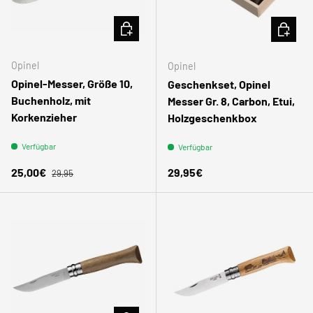
IN DEN WARENKORB
IN DEN
Opinel
Opinel
Opinel-Messer, Größe 10,
Geschenkset, Opinel
Buchenholz, mit
Messer Gr. 8, Carbon, Etui,
Korkenzieher
Holzgeschenkbox
Verfügbar
Verfügbar
Normaler Preis
Verkaufspreis
Normaler Preis
25,00€
29,95€
29,95