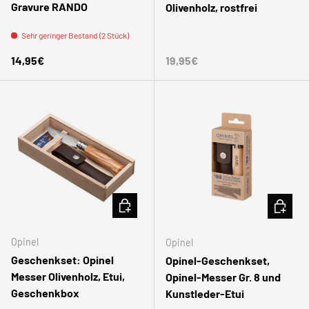
Gravure RANDO
Olivenholz, rostfrei
Sehr geringer Bestand (2 Stück)
Normaler Preis
Normaler Preis
14,95€
19,95€
IN DEN WARENKORB
IN DEN
Opinel
Opinel
Geschenkset: Opinel
Opinel-Geschenkset,
Messer Olivenholz, Etui,
Opinel-Messer Gr. 8 und
Geschenkbox
Kunstleder-Etui