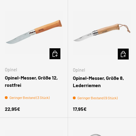
IN DEN WARENKORB
IN DEN
Opinel
Opinel
Opinel-Messer, Größe 12,
Opinel-Messer, Größe 8,
rostfrei
Lederriemen
Geringer Bestand (3 Stück)
Geringer Bestand (9 Stück)
Normaler Preis
Normaler Preis
22,95€
17,95€