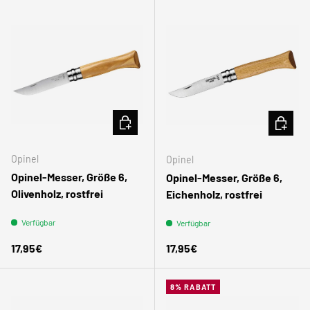
IN DEN WARENKORB
IN DEN
Opinel
Opinel
Opinel-Messer, Größe 6,
Opinel-Messer, Größe 6,
Olivenholz, rostfrei
Eichenholz, rostfrei
Verfügbar
Verfügbar
Normaler Preis
Normaler Preis
17,95€
17,95€
8% RABATT