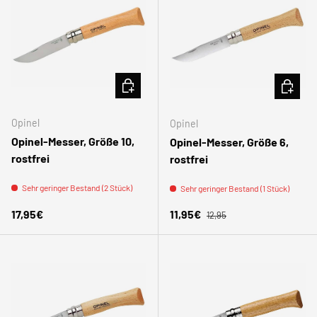
IN DEN WARENKORB
IN DEN
Opinel
Opinel
Opinel-Messer, Größe 10,
Opinel-Messer, Größe 6,
rostfrei
rostfrei
Sehr geringer Bestand (2 Stück)
Sehr geringer Bestand (1 Stück)
Normaler Preis
Normaler Preis
Verkaufspreis
17,95€
11,95€
12,95