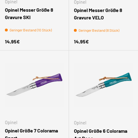
Opinel
Opinel
Opinel Messer Größe 8
Opinel Messer Größe 8
Gravure SKI
Gravure VELO
Geringer Bestand (10 Stück)
Geringer Bestand (8 Stück)
Normaler Preis
Normaler Preis
14,95€
14,95€
Opinel
Opinel
Opinel Größe 7 Colorama
Opinel Größe 6 Colorama
Sport