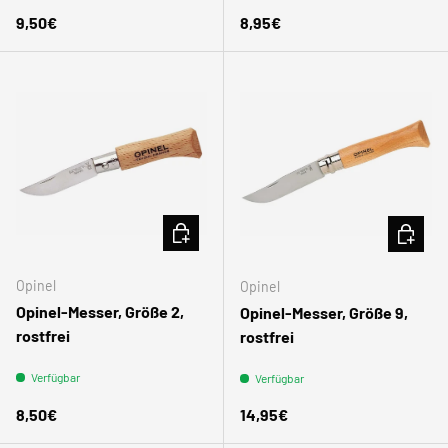
Normaler Preis
Normaler Preis
9,50€
8,95€
IN DEN WARENKORB
IN DEN
Opinel
Opinel
Opinel-Messer, Größe 2,
Opinel-Messer, Größe 9,
rostfrei
rostfrei
Verfügbar
Verfügbar
Normaler Preis
Normaler Preis
8,50€
14,95€