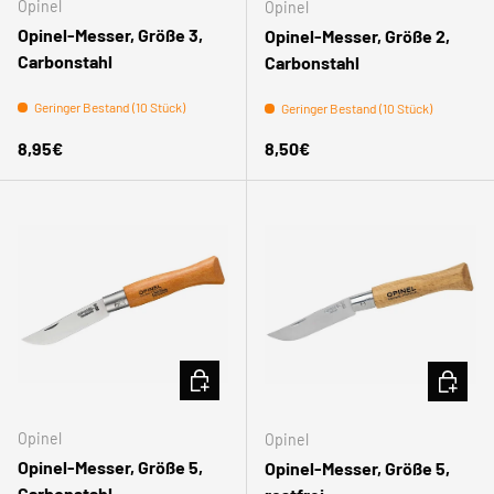
Opinel
Opinel
Opinel-Messer, Größe 3,
Opinel-Messer, Größe 2,
Carbonstahl
Carbonstahl
Geringer Bestand (10 Stück)
Geringer Bestand (10 Stück)
Normaler Preis
Normaler Preis
8,95€
8,50€
IN DEN WARENKORB
IN DEN
Opinel
Opinel
Opinel-Messer, Größe 5,
Opinel-Messer, Größe 5,
Carbonstahl