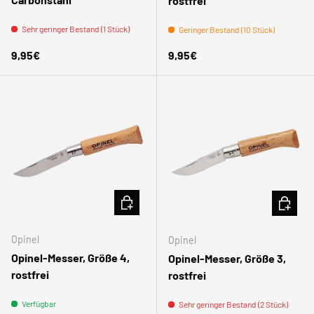
rostfrei
Sehr geringer Bestand (1 Stück)
Geringer Bestand (10 Stück)
Normaler Preis
Normaler Preis
9,95€
9,95€
IN DEN WARENKORB
IN DEN
Opinel
Opinel
Opinel-Messer, Größe 4,
Opinel-Messer, Größe 3,
rostfrei
rostfrei
Verfügbar
Sehr geringer Bestand (2 Stück)