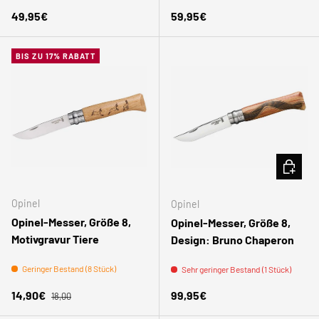
Normaler Preis
Normaler Preis
49,95€
59,95€
BIS ZU 17% RABATT
IN DEN
Opinel
Opinel
Opinel-Messer, Größe 8,
Opinel-Messer, Größe 8,
Motivgravur Tiere
Design: Bruno Chaperon
Geringer Bestand (8 Stück)
Sehr geringer Bestand (1 Stück)
Normaler Preis
Verkaufspreis
Normaler Preis
14,90€
99,95€
18,00