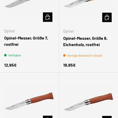
IN DEN WARENKORB
IN DEN
Opinel
Opinel
Opinel-Messer, Größe 7,
Opinel-Messer, Größe 8,
rostfrei
Eichenholz, rostfrei
Verfügbar
Geringer Bestand (4 Stück)
Normaler Preis
Normaler Preis
12,95€
19,95€