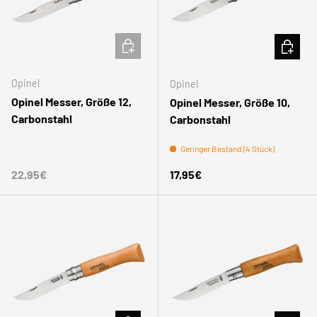
IN DEN WARENKORB
IN DEN
Opinel
Opinel
Opinel Messer, Größe 12,
Opinel Messer, Größe 10,
Carbonstahl
Carbonstahl
Geringer Bestand (4 Stück)
Normaler Preis
Normaler Preis
22,95€
17,95€