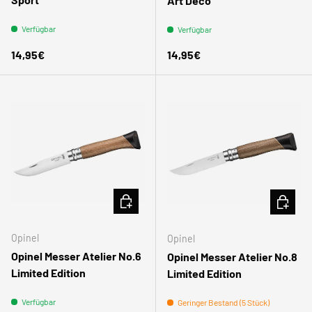
Art Deco
Verfügbar
Verfügbar
Normaler Preis
Normaler Preis
14,95€
14,95€
IN DEN WARENKORB
IN DEN
Opinel
Opinel
Opinel Messer Atelier No.6
Opinel Messer Atelier No.8
Limited Edition
Limited Edition
Verfügbar
Geringer Bestand (5 Stück)