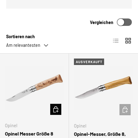
Vergleichen
Sortieren nach
Produktlist
Produ
Am relevantesten
AUSVERKAUFT
IN DEN WARENKORB
IN DEN
Opinel
Opinel
Opinel Messer Größe 8
Opinel-Messer, Größe 8,