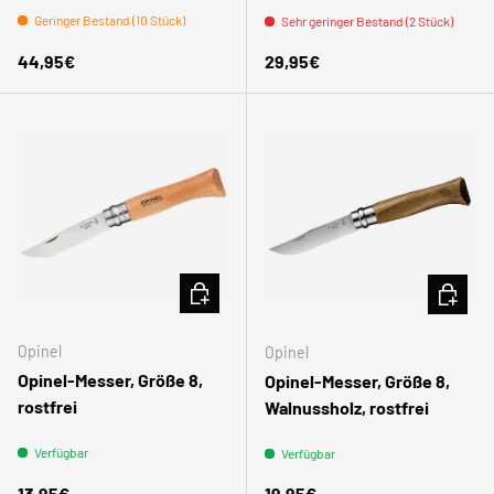
Geringer Bestand (10 Stück)
Sehr geringer Bestand (2 Stück)
Normaler Preis
Normaler Preis
44,95€
29,95€
IN DEN WARENKORB
IN DEN
Opinel
Opinel
Opinel-Messer, Größe 8,
Opinel-Messer, Größe 8,
rostfrei
Walnussholz, rostfrei
Verfügbar
Verfügbar
Normaler Preis
Normaler Preis
13,95€
19,95€