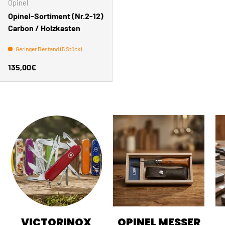
Opinel
Opinel-Sortiment (Nr.2-12)
Carbon / Holzkasten
Geringer Bestand (5 Stück)
Normaler Preis
135,00€
VICTORINOX
OPINEL MESSER