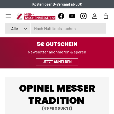
Kostenloser D-Versand ab 50€
DIREKT ZUM INHALT
Menü
Facebook
YouTube
Instagram
Einloggen
Eink
Suchen
Art
Alle
5€ GUTSCHEIN
Newsletter abonnieren & sparen
JETZT ANMELDEN
OPINEL MESSER
TRADITION
(49 PRODUKTE)