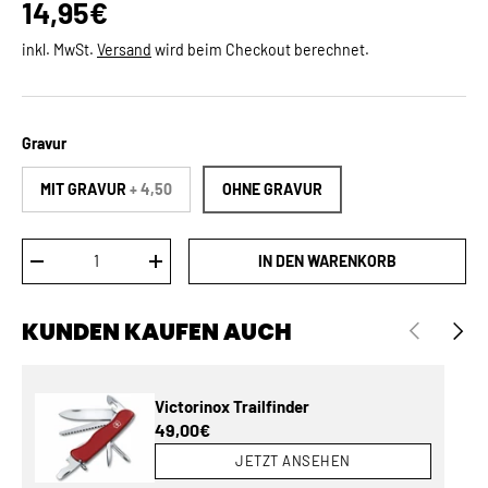
Normaler Preis
14,95€
inkl. MwSt.
Versand
wird beim Checkout berechnet.
Gravur
MIT GRAVUR
+ 4,50
OHNE GRAVUR
Anzahl
IN DEN WARENKORB
MENGE VERRINGERN
MENGE ERHÖHEN
KUNDEN KAUFEN AUCH
VORHERIGE
NÄCH
Victorinox Trailfinder
Normaler Preis
49,00€
JETZT ANSEHEN