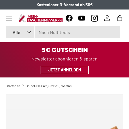
Kostenloser D-Versand ab 50€
DIREKT ZUM INHALT
Menü
Facebook
YouTube
Instagram
Einloggen
Eink
Suchen
Art
Alle
5€ GUTSCHEIN
Newsletter abonnieren & sparen
JETZT ANMELDEN
Startseite
Opinel-Messer, Größe 9, rostfrei
ZU PRODUKTINFORMATIONEN SPRINGEN