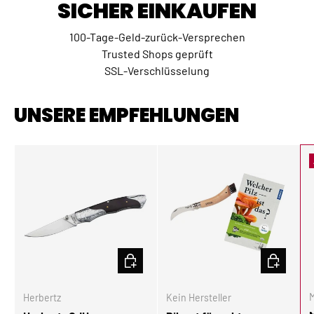
SICHER EINKAUFEN
100-Tage-Geld-zurück-Versprechen
Trusted Shops geprüft
SSL-Verschlüsselung
UNSERE EMPFEHLUNGEN
IN DEN WARENKORB
IN DEN W
M
Herbertz
Kein Hersteller