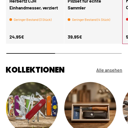
Herbertz CJH
Pilzset für echte
Einhandmesser, verziert
Sammler
Geringer Bestand (3 Stück)
Geringer Bestand (4 Stück)
Normaler Preis
Normaler Preis
N
24,95€
39,95€
KOLLEKTIONEN
Alle ansehen