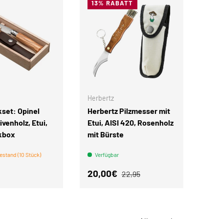
13% RABATT
IN DEN WARENKORB
IN DEN WARENKORB
Herbertz
set: Opinel
Herbertz Pilzmesser mit
ivenholz, Etui,
Etui, AISI 420, Rosenholz
kbox
mit Bürste
estand (10 Stück)
Verfügbar
r Preis
Verkaufspreis
Normaler Preis
20,00€
22,95