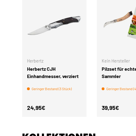
IN DEN WARENKORB
Herbertz
Kein Hersteller
Herbertz CJH
Pilzset für echt
Einhandmesser, verziert
Sammler
Geringer Bestand (3 Stück)
Geringer Bestand (4
Normaler Preis
Normaler Pre
24,95€
39,95€