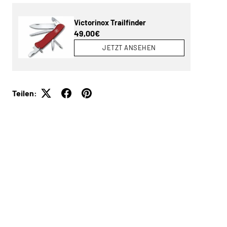
Victorinox Trailfinder
Normaler Preis
49,00€
JETZT ANSEHEN
Teilen: