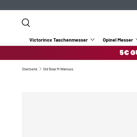
DIREKT ZUM INHALT
Suche
Victorinox Taschenmesser
Opinel Messer
5€ G
Startseite
Old Bear M Walnuss
ZU PRODUKTINFORMATIONEN SPRINGEN