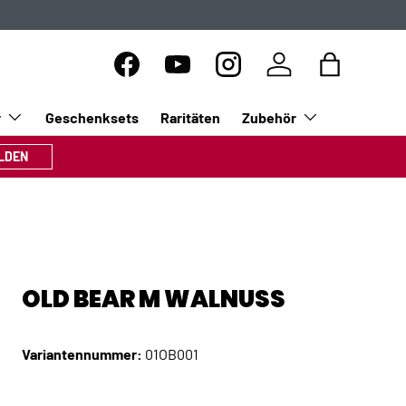
Facebook
YouTube
Instagram
Einloggen
Einkaufsta
r
Geschenksets
Raritäten
Zubehör
LDEN
OLD BEAR M WALNUSS
Variantennummer:
01OB001