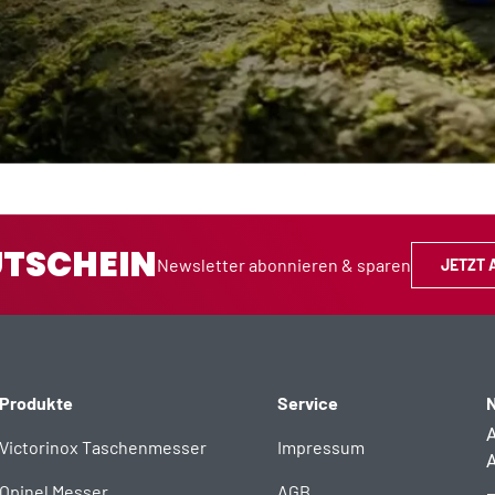
UTSCHEIN
Newsletter abonnieren & sparen
JETZT 
Produkte
Service
N
A
Victorinox Taschenmesser
Impressum
A
Opinel Messer
AGB