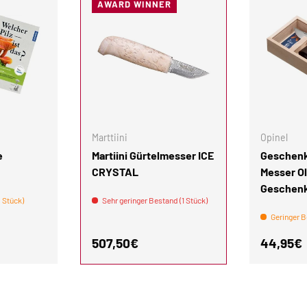
AWARD WINNER
IN DEN WARENKORB
IN DEN WARENKORB
Marttiini
Opinel
e
Martiini Gürtelmesser ICE
Geschenk
CRYSTAL
Messer Ol
Geschen
 Stück)
Sehr geringer Bestand (1 Stück)
Geringer B
is
Normaler Preis
Normale
507,50€
44,95€