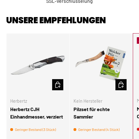
SSL-Verschlüsselung
UNSERE EMPFEHLUNGEN
IN DEN WARENKORB
IN DEN W
M
Herbertz
Kein Hersteller
Herbertz CJH
Pilzset für echte
Einhandmesser, verziert
Sammler
Geringer Bestand (3 Stück)
Geringer Bestand (4 Stück)