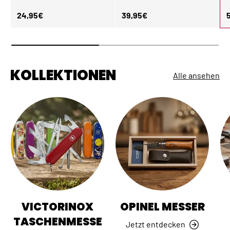
Normaler Preis
Normaler Preis
N
24,95€
39,95€
KOLLEKTIONEN
Alle ansehen
VICTORINOX
OPINEL MESSER
TASCHENMESSE
Jetzt entdecken