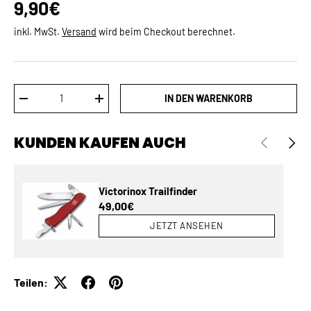
Normaler Preis
9,90€
inkl. MwSt.
Versand
wird beim Checkout berechnet.
Anzahl
IN DEN WARENKORB
MENGE VERRINGERN
MENGE ERHÖHEN
KUNDEN KAUFEN AUCH
VORHERIGE
NÄCH
Victorinox Trailfinder
Normaler Preis
49,00€
JETZT ANSEHEN
Teilen: