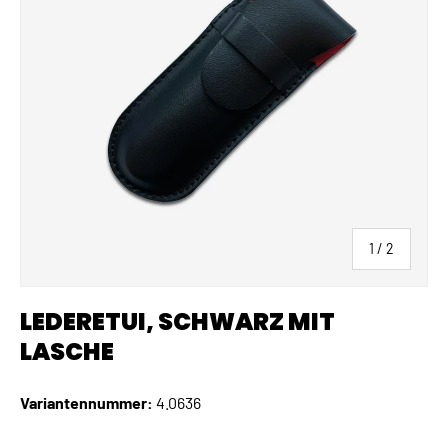
von
1
/
2
LEDERETUI, SCHWARZ MIT
LASCHE
Variantennummer:
4.0636