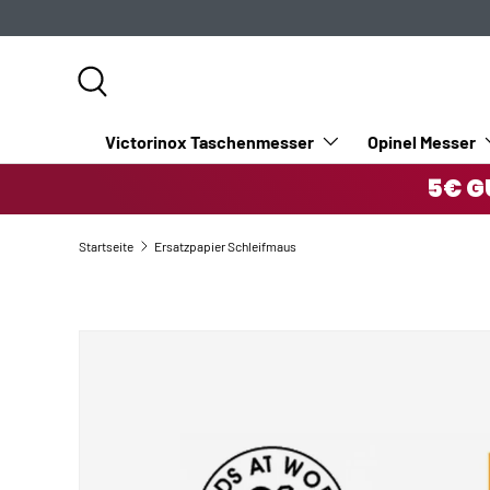
DIREKT ZUM INHALT
Suche
Victorinox Taschenmesser
Opinel Messer
5€ G
Startseite
Ersatzpapier Schleifmaus
ZU PRODUKTINFORMATIONEN SPRINGEN