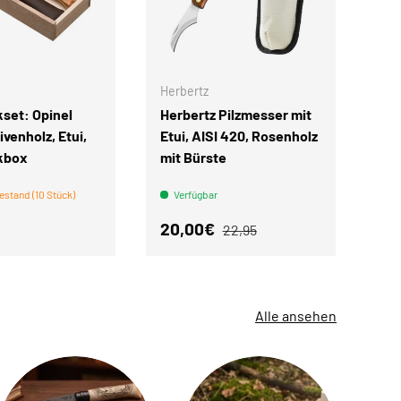
IN DEN WARENKORB
IN DEN WARENKORB
Herbertz
set: Opinel
Herbertz Pilzmesser mit
ivenholz, Etui,
Etui, AISI 420, Rosenholz
kbox
mit Bürste
estand (10 Stück)
Verfügbar
r Preis
Verkaufspreis
Normaler Preis
20,00€
22,95
Alle ansehen