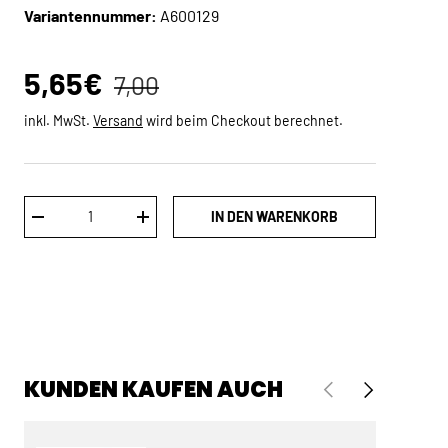
Variantennummer:
A600129
Normaler Preis
Verkaufspreis
5,65€
7,00
inkl. MwSt.
Versand
wird beim Checkout berechnet.
Anzahl
IN DEN WARENKORB
MENGE VERRINGERN
MENGE ERHÖHEN
KUNDEN KAUFEN AUCH
VORHERIGE
NÄCHSTE