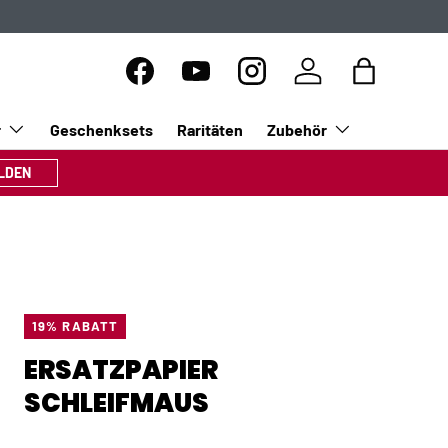
Facebook
YouTube
Instagram
Einloggen
Einkaufsta
r
Geschenksets
Raritäten
Zubehör
LDEN
19% RABATT
ERSATZPAPIER
SCHLEIFMAUS