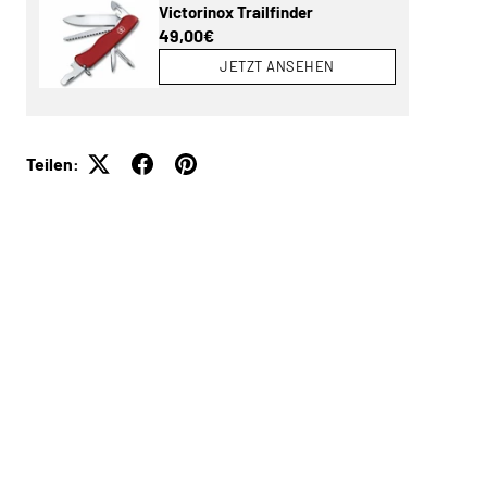
Victorinox Trailfinder
Normaler Preis
49,00€
JETZT ANSEHEN
Teilen: