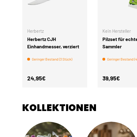
IN DEN WARENKORB
Herbertz
Kein Hersteller
Herbertz CJH
Pilzset für echt
Einhandmesser, verziert
Sammler
Geringer Bestand (3 Stück)
Geringer Bestand (4
Normaler Preis
Normaler Pre
24,95€
39,95€
KOLLEKTIONEN