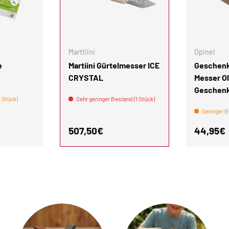
IN DEN WARENKORB
IN DEN WARENKORB
Marttiini
Opinel
e
Martiini Gürtelmesser ICE
Geschenk
CRYSTAL
Messer Ol
Geschen
 Stück)
Sehr geringer Bestand (1 Stück)
Geringer B
is
Normaler Preis
Normale
507,50€
44,95€