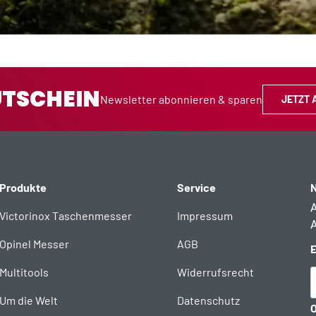
UTSCHEIN
Newsletter abonnieren & sparen
JETZT 
Produkte
Service
N
A
Victorinox Taschenmesser
Impressum
A
Opinel Messer
AGB
E
Multitools
Widerrufsrecht
Um die Welt
Datenschutz
O