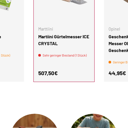
IN DEN WARENKORB
IN DEN WARENKORB
Marttiini
Opinel
e
Martiini Gürtelmesser ICE
Geschenk
CRYSTAL
Messer Ol
Geschen
 Stück)
Sehr geringer Bestand (1 Stück)
Geringer B
is
Normaler Preis
Normale
507,50€
44,95€