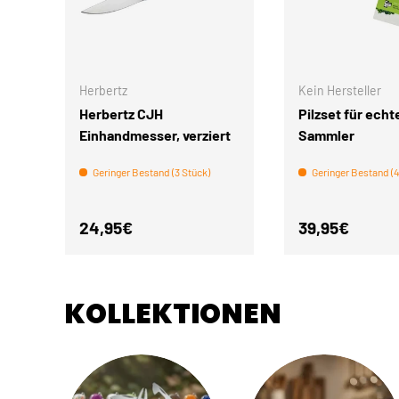
IN DEN WARENKORB
Herbertz
Kein Hersteller
Herbertz CJH
Pilzset für echt
Einhandmesser, verziert
Sammler
Geringer Bestand (3 Stück)
Geringer Bestand (4
Normaler Preis
Normaler Pre
24,95€
39,95€
KOLLEKTIONEN