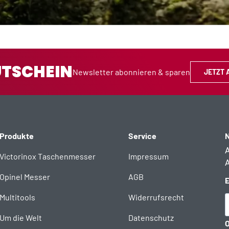
UTSCHEIN
Newsletter abonnieren & sparen
JETZT 
Produkte
Service
N
A
Victorinox Taschenmesser
Impressum
A
Opinel Messer
AGB
E
Multitools
Widerrufsrecht
Um die Welt
Datenschutz
O