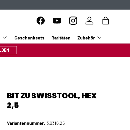
Facebook
YouTube
Instagram
Einloggen
Einkaufsta
r
Geschenksets
Raritäten
Zubehör
LDEN
BIT ZU SWISSTOOL, HEX
2,5
Variantennummer:
3.0316.25