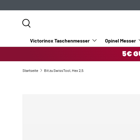
DIREKT ZUM INHALT
Suche
Victorinox Taschenmesser
Opinel Messer
5€ G
Startseite
Bit zu SwissTool, Hex 2,5
ZU PRODUKTINFORMATIONEN SPRINGEN