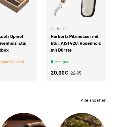
IN DEN WARENKORB
IN DEN WARENKORB
Herbertz
set: Opinel
Herbertz Pilzmesser mit
ivenholz, Etui,
Etui, AISI 420, Rosenholz
kbox
mit Bürste
estand (10 Stück)
Verfügbar
r Preis
Verkaufspreis
Normaler Preis
20,00€
22,95
Alle ansehen