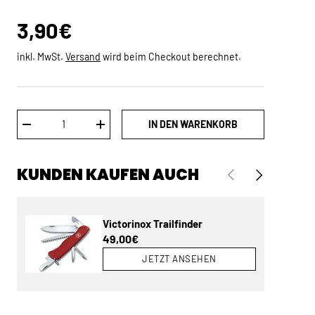
Normaler Preis
3,90€
inkl. MwSt.
Versand
wird beim Checkout berechnet.
Anzahl
IN DEN WARENKORB
MENGE VERRINGERN
MENGE ERHÖHEN
KUNDEN KAUFEN AUCH
VORHERIGE
NÄCHSTE
Victorinox Trailfinder
Normaler Preis
49,00€
JETZT ANSEHEN